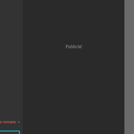
Janvier
(8)
Publicité
se romane