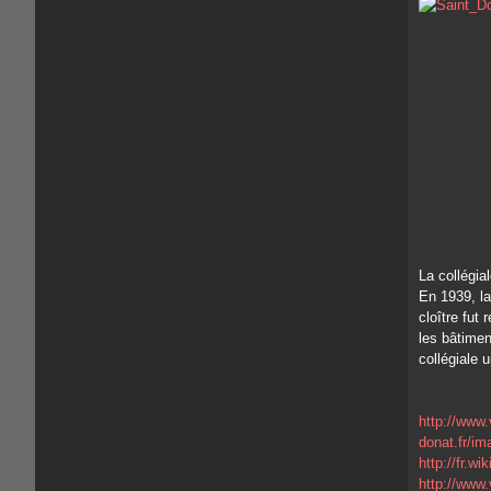
La collégia
En 1939, la
cloître fut
les bâtimen
collégiale 
http://www.v
donat.fr/im
http://fr.w
http://www.v