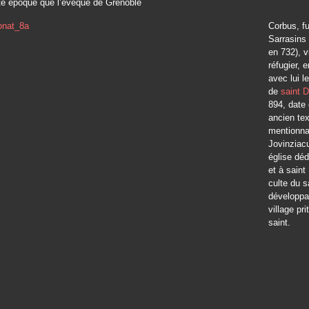
tte époque que l’évêque de Grenoble
Corbus, fu
Sarrasins 
en 732), v
réfugier, 
avec lui l
de
saint 
894, date 
ancien te
mentionna
Jovinziac
église déd
et à saint
culte du s
développa 
village pr
saint.