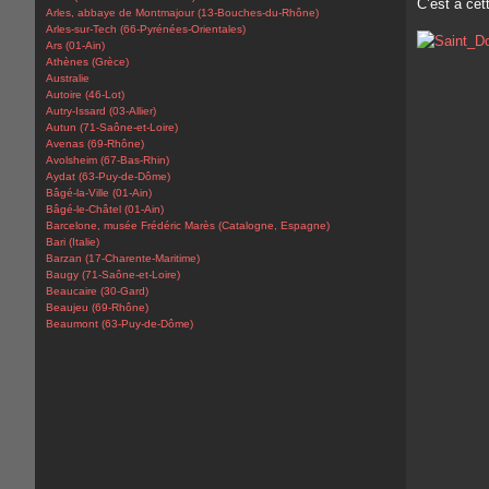
C’est à ce
Arles, abbaye de Montmajour (13-Bouches-du-Rhône)
Arles-sur-Tech (66-Pyrénées-Orientales)
Ars (01-Ain)
Athènes (Grèce)
Australie
Autoire (46-Lot)
Autry-Issard (03-Allier)
Autun (71-Saône-et-Loire)
Avenas (69-Rhône)
Avolsheim (67-Bas-Rhin)
Aydat (63-Puy-de-Dôme)
Bâgé-la-Ville (01-Ain)
Bâgé-le-Châtel (01-Ain)
Barcelone, musée Frédéric Marès (Catalogne, Espagne)
Bari (Italie)
Barzan (17-Charente-Maritime)
Baugy (71-Saône-et-Loire)
Beaucaire (30-Gard)
Beaujeu (69-Rhône)
Beaumont (63-Puy-de-Dôme)