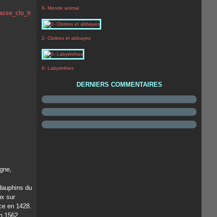
8- Monde animal
2- Cloitres et abbayes
6- Labyrinthes
DERNIERS COMMENTAIRES
gne,
 dauphins du
ux sur
nce en 1428.
en 1562,