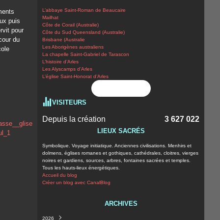
L’abbaye Saint-Roman de Beaucaire
ments
Mailhat
ux puis
Côte de Corail (Australie)
rvit pour
Côte du Sud Queensland (Australie)
 cour du
Brisbane (Australie
Les Aborigènes australiens
cole
La chapelle Saint-Gabriel de Tarascon
L’histoire d’Arles
Les Alyscamps d’Arles
L’église Saint-Honorat d’Arles
Flux RSS
VISITEURS
Depuis la création
3 627 022
LIEUX SACRÉS
Symbolique. Voyage initiatique. Anciennes civilisations. Menhirs et
dolmens, églises romanes et gothiques, cathédrales, cloitres, vierges
noires et gardiens, sources, arbres, fontaines sacrées et temples.
Tous les hauts-lieux énergétiques.
Accueil du blog
Créer un blog avec CanalBlog
ARCHIVES
2026