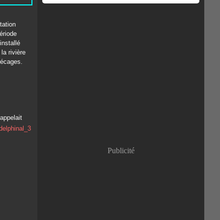
tation
ériode
installé
la rivière
récages.
’appelait
Publicité