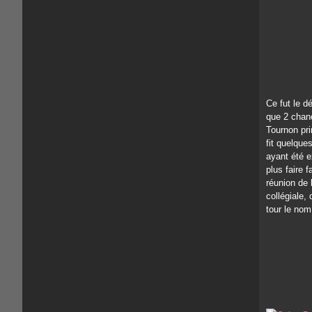
Ce fut le d
que 2 chano
Tournon prir
fit quelque
ayant été 
plus faire 
réunion de l
collégiale,
tour le nom