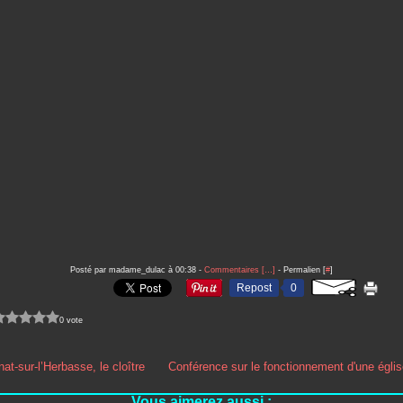
Posté par madame_dulac à 00:38 -
Commentaires [
…
]
- Permalien [
#
]
Repost
0
0 vote
at-sur-l’Herbasse, le cloître
Conférence sur le fonctionnement d'une égli
Vous aimerez aussi :