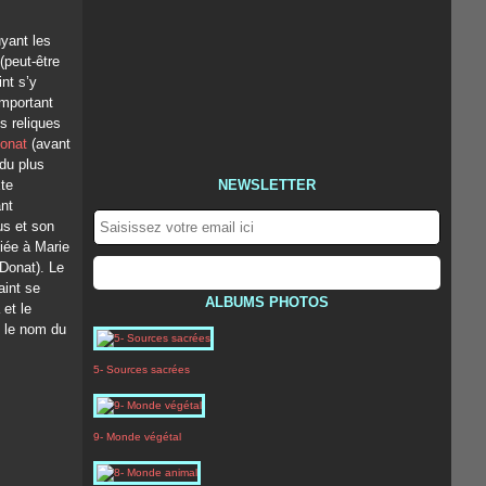
yant les
(peut-être
int s’y
emportant
es reliques
Donat
(avant
du plus
xte
NEWSLETTER
nt
us et son
iée à Marie
 Donat). Le
aint se
ALBUMS PHOTOS
et le
it le nom du
5- Sources sacrées
9- Monde végétal