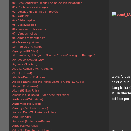
00- Les Sentinelles, recueil de nouvelles initiatiques
01- Conférences et stages
02- Lexique des termes employés
03- Youtube
04- Bibliographie
05- Les symboles
06- Les dieux - les saints
07- Vierges noires
08- Arbres remarquables
09- Textes - poésies
10- Pierres et cristaux
Agonges (03-Allier)
Aiguamúrcia, abbaye de Santes-Creus (Catalogne, Espagne)
Aigues-Mortes (30-Gard)
Aiguèze (30-Gard)
Alba la Romaine (07-Ardèche)
Alès (30-Gard)
alors Vicus
Alet-les-Bains (11-Aude)
et que sur 
Alet-les-Bains, abbaye Notre-Dame d'Aleth (11-Aude)
Aleyrac (26-Drôme)
temple lui é
Altorf (67-Bas-Rhin)
VIIIe siècl
Amélie-les-Bains (66-Pyrénées-Orientales)
édifiée par
Andance (07-Ardèche)
Andonville (45-Loiret)
Annecy (74-Haute-Savoie)
Anzy-le-Duc (71-Saône-et-Loire)
Aran (Irlande)
Arconsat (63-Puy-de-Dôme)
Arfeuilles (03-Allier)
Arles (13-Bouches-du-Rhône)