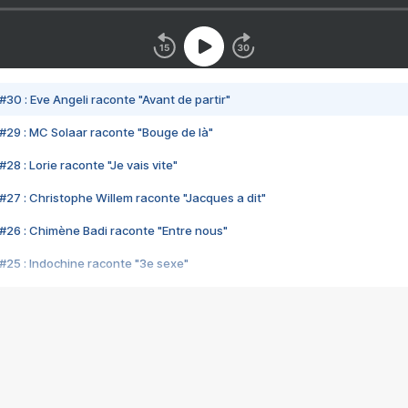
#30 : Eve Angeli raconte "Avant de partir"
#29 : MC Solaar raconte "Bouge de là"
28 : Lorie raconte "Je vais vite"
#27 : Christophe Willem raconte "Jacques a dit"
#26 : Chimène Badi raconte "Entre nous"
#25 : Indochine raconte "3e sexe"
#24 : Zaho raconte "C'est chelou"
#23 : Patrick Bruel raconte "Au café des délices"
#22 : Kyo raconte "Le chemin"
#21 : Nolwenn Leroy raconte "Cassé"