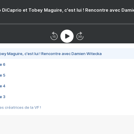
 DiCaprio et Tobey Maguire, c'est lui ! Rencontre avec Dam
bey Maguire, c'est lui ! Rencontre avec Damien Witecka
e 6
e 5
e 4
e 3
s créatrices de la VF !
e 2
e 1