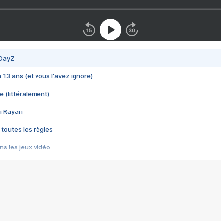
 DayZ
 a 13 ans (et vous l'avez ignoré)
e (littéralement)
im Rayan
 toutes les règles
s les jeux vidéo
us choquant de Rockstar ? - Le scandale BULLY
e plus moche de Steam
du RÊVE tourne au CAUCHEMAR
pendant 8 heures