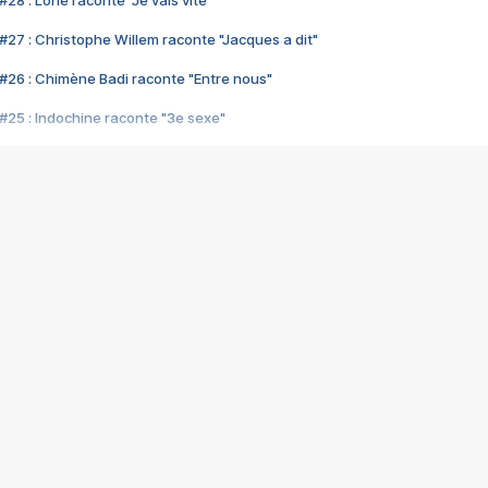
28 : Lorie raconte "Je vais vite"
#27 : Christophe Willem raconte "Jacques a dit"
#26 : Chimène Badi raconte "Entre nous"
#25 : Indochine raconte "3e sexe"
#24 : Zaho raconte "C'est chelou"
#23 : Patrick Bruel raconte "Au café des délices"
#22 : Kyo raconte "Le chemin"
#21 : Nolwenn Leroy raconte "Cassé"
#20 : Patrick Hernandez raconte "Born to be alive"
#19 : Lorie raconte "Près de moi"
#18 : Michael Jones raconte "A nos actes manqués" (avec Jean-Jacque
#17 : Khaled raconte "Aïcha"
#16 : Corneille raconte "Parce qu'on vient de loin"