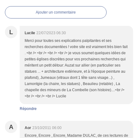
Ajouter un commentaire
L
Lucile
22/07/2023 06:30
Merci pour toutes ses explications palpitantes et ses
recherches documentées ! votre site est vraiment très bien fait
. <br /> <br /> <br /> <br /> je vous soumet quelques idées de
petites églises discrètes pour vos prochaines recherches qui
méritent un petit détour: Auzat sur allier (en particulier ses
statues ... + architecture extérieure, et à l'époque peinture au
plafond), Jumeaux (vitraux dont 1 tête sans visage...) ,
Lamontgie (la chaire, les statues) , Beaulieu (retable) , La
chapelle des mineurs de La Combelle (son histoire)....<br />
<br /> <br /> <br /> Lucile
Répondre
A
Aor
23/10/2011 06:00
Encore, Encore , Encore, Madame DULAC, de ces lectures de