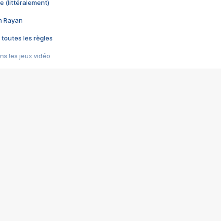
e (littéralement)
im Rayan
 toutes les règles
s les jeux vidéo
us choquant de Rockstar ? - Le scandale BULLY
e plus moche de Steam
du RÊVE tourne au CAUCHEMAR
pendant 8 heures
it… à tort
umiliés par un jeu vidéo
ire - Final Fantasy 8
ti un empire - Age of Empires
story DOFUS