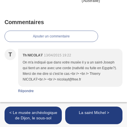
Commentaires
Ajouter un commentaire
T
Th NICOLAŸ
13/04/2015 19:22
On m'a indiqué que dans votre musée il y a un saint-Joseph
qui tient un ane avec une corde (nativité ou fuite en Egypte?).
Merci de me dire si c'est le cas.<br /> <br /> Thierry
NICOLAŸ<br /> <br /> nicolayt@free.fr
Répondre
< Le musée archéologique
La saint Michel >
de Dijon, le sous-sol