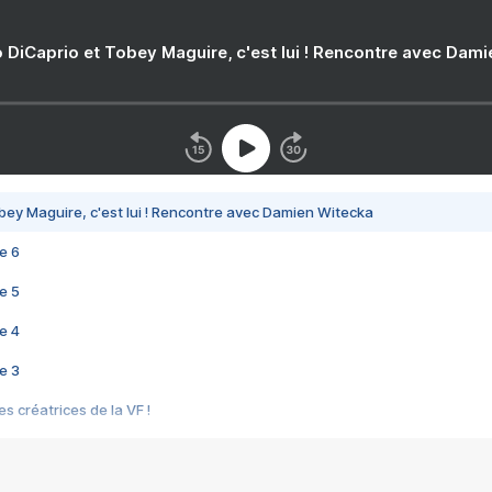
 DiCaprio et Tobey Maguire, c'est lui ! Rencontre avec Dam
bey Maguire, c'est lui ! Rencontre avec Damien Witecka
e 6
e 5
e 4
e 3
s créatrices de la VF !
e 2
e 1