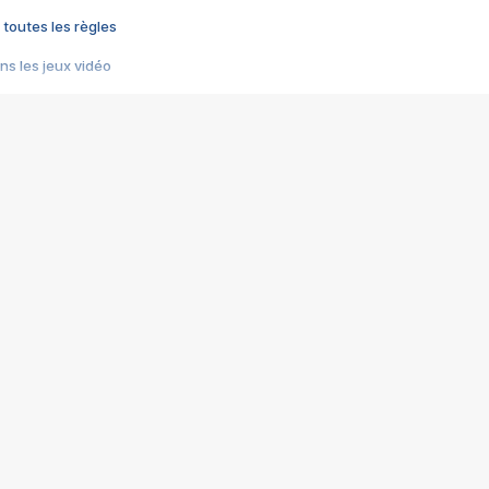
 toutes les règles
s les jeux vidéo
us choquant de Rockstar ? - Le scandale BULLY
e plus moche de Steam
du RÊVE tourne au CAUCHEMAR
pendant 8 heures
it… à tort
umiliés par un jeu vidéo
ire - Final Fantasy 8
ti un empire - Age of Empires
story DOFUS
tard, il crée l'un des pires jeux de tous les temps, MindsEye.