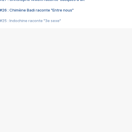
#26 : Chimène Badi raconte "Entre nous"
#25 : Indochine raconte "3e sexe"
#24 : Zaho raconte "C'est chelou"
#23 : Patrick Bruel raconte "Au café des délices"
#22 : Kyo raconte "Le chemin"
#21 : Nolwenn Leroy raconte "Cassé"
#20 : Patrick Hernandez raconte "Born to be alive"
#19 : Lorie raconte "Près de moi"
#18 : Michael Jones raconte "A nos actes manqués" (avec Jean-Jacque
#17 : Khaled raconte "Aïcha"
#16 : Corneille raconte "Parce qu'on vient de loin"
#15 : Indochine raconte "L'aventurier"