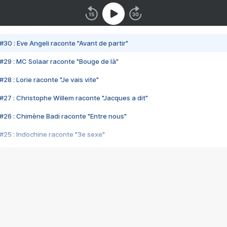
#30 : Eve Angeli raconte "Avant de partir"
#29 : MC Solaar raconte "Bouge de là"
28 : Lorie raconte "Je vais vite"
#27 : Christophe Willem raconte "Jacques a dit"
#26 : Chimène Badi raconte "Entre nous"
#25 : Indochine raconte "3e sexe"
#24 : Zaho raconte "C'est chelou"
#23 : Patrick Bruel raconte "Au café des délices"
#22 : Kyo raconte "Le chemin"
#21 : Nolwenn Leroy raconte "Cassé"
#20 : Patrick Hernandez raconte "Born to be alive"