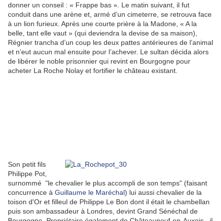
donner un conseil : « Frappe bas ». Le matin suivant, il fut
conduit dans une arène et, armé d’un cimeterre, se retrouva face
à un lion furieux. Après une courte prière à la Madone, « A la
belle, tant elle vaut » (qui deviendra la devise de sa maison),
Régnier trancha d’un coup les deux pattes antérieures de l’animal
et n’eut aucun mal ensuite pour l’achever. Le sultan décida alors
de libérer le noble prisonnier qui revint en Bourgogne pour
acheter La Roche Nolay et fortifier le château existant.
Son petit fils
Philippe Pot,
surnommé "le chevalier le plus accompli de son temps" (faisant
concurrence à
Guillaume le Maréchal
) lui aussi chevalier de la
toison d'Or et filleul de Philippe Le Bon dont il était le chambellan
puis son ambassadeur à Londres, devint Grand Sénéchal de
Bourgogne. Propriétaire également de Châteauneuf-en-Auxois, il