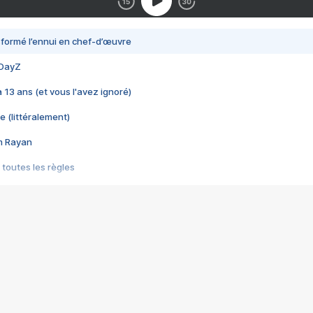
nsformé l’ennui en chef-d’œuvre
 DayZ
 a 13 ans (et vous l'avez ignoré)
e (littéralement)
im Rayan
 toutes les règles
s les jeux vidéo
us choquant de Rockstar ? - Le scandale BULLY
e plus moche de Steam
du RÊVE tourne au CAUCHEMAR
pendant 8 heures