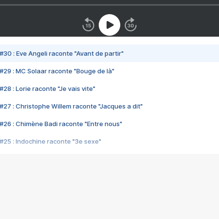
#30 : Eve Angeli raconte "Avant de partir"
#29 : MC Solaar raconte "Bouge de là"
28 : Lorie raconte "Je vais vite"
#27 : Christophe Willem raconte "Jacques a dit"
#26 : Chimène Badi raconte "Entre nous"
#25 : Indochine raconte "3e sexe"
#24 : Zaho raconte "C'est chelou"
#23 : Patrick Bruel raconte "Au café des délices"
#22 : Kyo raconte "Le chemin"
#21 : Nolwenn Leroy raconte "Cassé"