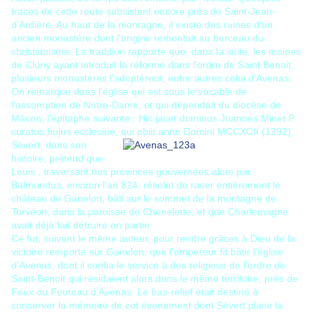
traces de cette route subsistent encore près de Saint-Jean-
d'Ardière. Au haut de la montagne, il existe des ruines d'un
ancien monastère dont l'origine remontait au berceau du
christianisme. La tradition rapporte que, dans la suite, les moines
de Cluny ayant introduit la réforme dans l'ordre de Saint Benoit,
plusieurs monastères l'adoptèrent, entre autres celui d'Avenas.
On remarque dans l'église qui est sous le vocable de
l'assomption de Notre-Dame, et qui dépendait du diocèse de
Mâcon, l'épitaphe suivante : Hic jacet dominus Joannes Minet P.
curatus hujus ecclesioe, qui obiit anno Domini MCCXCII (1292).
Sévert, dans son
histoire, prétend que
Louis , traversant nos provinces gouvernées alors par
Balmundus, environ l'an 824, résolut de raser entièrement le
château de Ganelon, bâti sur le sommet de la montagne de
Torvéon, dans la paroisse de Chenelette, et que Charlemagne
avait déjà fait détruire en partie.
Ce fut, suivant le même auteur, pour rendre grâces à Dieu de la
victoire remporté sur Ganelon, que l'empereur fit bâtir l'église
d'Avenas, dont il confia le service à des religieux de l'ordre de
Saint-Benoit qui résidaient alors dans le même territoire, près de
Foux ou Fouteau d'Avenas. Le bas-relief était destiné à
conserver la mémoire de cet évenement dont Sévert place la