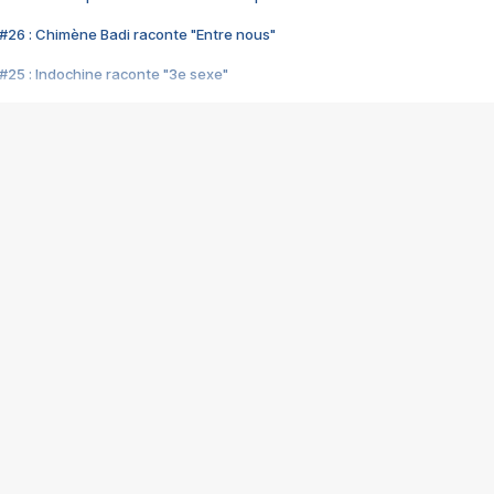
#26 : Chimène Badi raconte "Entre nous"
#25 : Indochine raconte "3e sexe"
#24 : Zaho raconte "C'est chelou"
#23 : Patrick Bruel raconte "Au café des délices"
#22 : Kyo raconte "Le chemin"
#21 : Nolwenn Leroy raconte "Cassé"
#20 : Patrick Hernandez raconte "Born to be alive"
#19 : Lorie raconte "Près de moi"
#18 : Michael Jones raconte "A nos actes manqués" (avec Jean-Jacque
#17 : Khaled raconte "Aïcha"
#16 : Corneille raconte "Parce qu'on vient de loin"
#15 : Indochine raconte "L'aventurier"