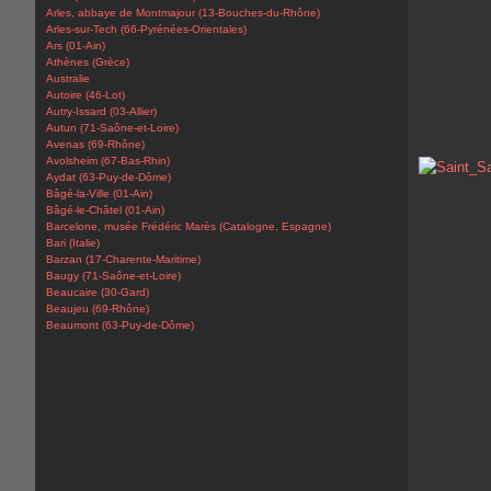
Arles, abbaye de Montmajour (13-Bouches-du-Rhône)
Arles-sur-Tech (66-Pyrénées-Orientales)
Ars (01-Ain)
Athènes (Grèce)
Australie
Autoire (46-Lot)
Autry-Issard (03-Allier)
Autun (71-Saône-et-Loire)
Avenas (69-Rhône)
Avolsheim (67-Bas-Rhin)
Aydat (63-Puy-de-Dôme)
Bâgé-la-Ville (01-Ain)
Bâgé-le-Châtel (01-Ain)
Barcelone, musée Frédéric Marès (Catalogne, Espagne)
Bari (Italie)
Barzan (17-Charente-Maritime)
Baugy (71-Saône-et-Loire)
Beaucaire (30-Gard)
Beaujeu (69-Rhône)
Beaumont (63-Puy-de-Dôme)