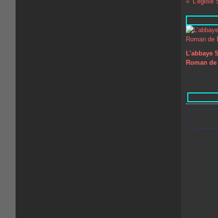
L’église S
L’abbaye S
Roman de 