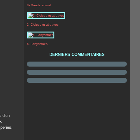
8- Monde animal
2- Cloitres et abbayes
6- Labyrinthes
DERNIERS COMMENTAIRES
e d'un
ux
péries,