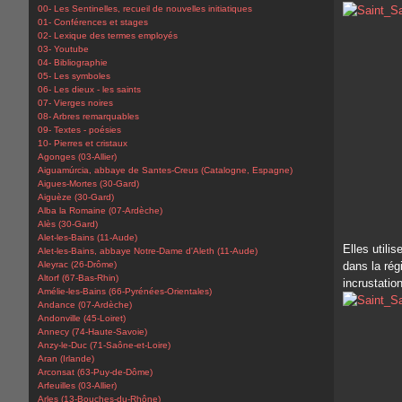
00- Les Sentinelles, recueil de nouvelles initiatiques
01- Conférences et stages
02- Lexique des termes employés
03- Youtube
04- Bibliographie
05- Les symboles
06- Les dieux - les saints
07- Vierges noires
08- Arbres remarquables
09- Textes - poésies
10- Pierres et cristaux
Agonges (03-Allier)
Aiguamúrcia, abbaye de Santes-Creus (Catalogne, Espagne)
Aigues-Mortes (30-Gard)
Aiguèze (30-Gard)
Alba la Romaine (07-Ardèche)
Alès (30-Gard)
Alet-les-Bains (11-Aude)
Elles utili
Alet-les-Bains, abbaye Notre-Dame d'Aleth (11-Aude)
Aleyrac (26-Drôme)
dans la rég
Altorf (67-Bas-Rhin)
incrustatio
Amélie-les-Bains (66-Pyrénées-Orientales)
Andance (07-Ardèche)
Andonville (45-Loiret)
Annecy (74-Haute-Savoie)
Anzy-le-Duc (71-Saône-et-Loire)
Aran (Irlande)
Arconsat (63-Puy-de-Dôme)
Arfeuilles (03-Allier)
Arles (13-Bouches-du-Rhône)