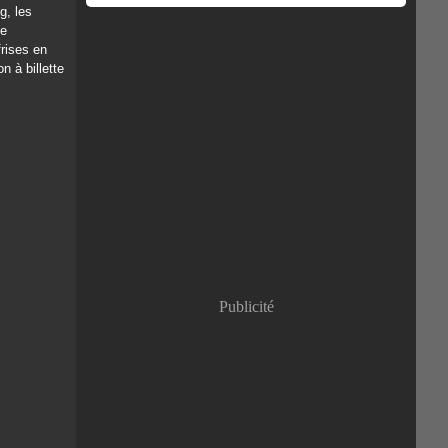
g, les
se
frises en
n à billette
Publicité