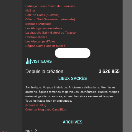
L’abbaye Saint-Roman de Beaucaire
Mailhat
Côte de Corail (Australie)
Côte du Sud Queensland (Australie)
Brisbane (Australie
Les Aborigènes australiens
La chapelle Saint-Gabriel de Tarascon
L’histoire d’Arles
Les Alyscamps d’Arles
L’église Saint-Honorat d’Arles
Flux RSS
VISITEURS
Depuis la création
3 626 855
LIEUX SACRÉS
Symbolique. Voyage initiatique. Anciennes civilisations. Menhirs et
dolmens, églises romanes et gothiques, cathédrales, cloitres, vierges
noires et gardiens, sources, arbres, fontaines sacrées et temples.
Tous les hauts-lieux énergétiques.
Accueil du blog
Créer un blog avec CanalBlog
ARCHIVES
2026