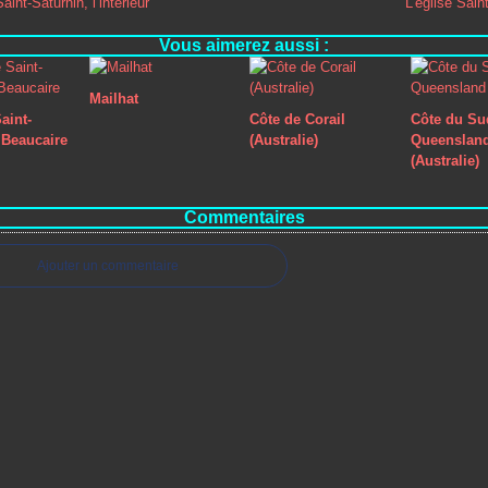
aint-Saturnin, l’intérieur
L’église Sain
Vous aimerez aussi :
Mailhat
aint-
Côte de Corail
Côte du Su
Beaucaire
(Australie)
Queenslan
(Australie)
Commentaires
Ajouter un commentaire