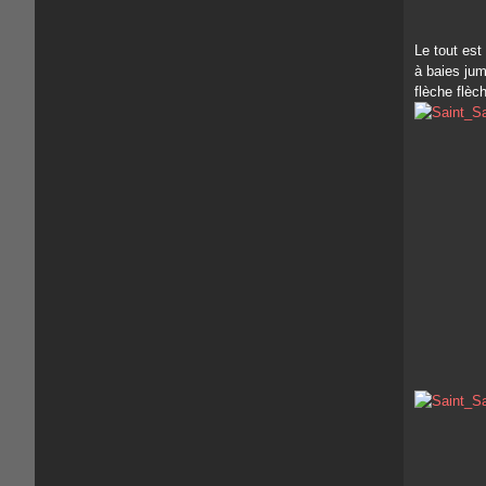
Le tout est
à baies jum
flèche flèc