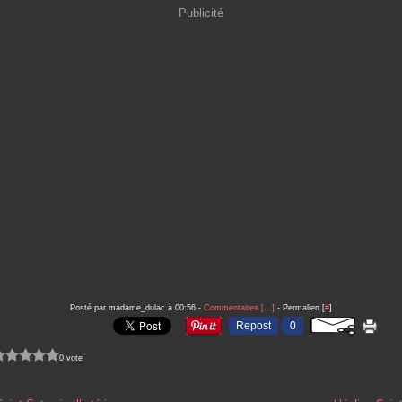
Publicité
Posté par madame_dulac à 00:56 -
Commentaires [
…
]
- Permalien [
#
]
Repost
0
0 vote