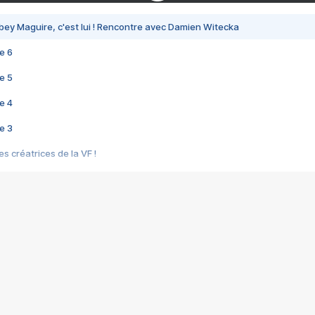
bey Maguire, c'est lui ! Rencontre avec Damien Witecka
e 6
e 5
e 4
e 3
s créatrices de la VF !
e 2
e 1
e Mektoub My Love arrive enfin ! Rencontre avec Shaïn Boumedine et Sal
i : après Toni en famille
elle réalise le bouleversant Dites lui que je l'aime
ais ! Rencontre autour de Vie privée de Rebecca Zlotowski