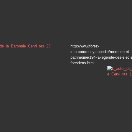
http://www.forez-
info.com/encyclopedie/memoire-et-
patrimoine/194-la-legende-des-siecl
foreziens.html