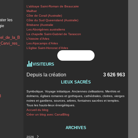
L’abbaye Saint-Roman de Beaucaire
Mailhat
Côte de Corail (Australie)
ter les
Côte du Sud Queensland (Australie)
Brisbane (Australie
gie
Les Aborigènes australiens
La chapelle Saint-Gabriel de Tarascon
L’histoire d’Arles
Les Alyscamps d’Arles
L’église Saint-Honorat d’Arles
Flux RSS
VISITEURS
Depuis la création
3 626 963
LIEUX SACRÉS
Symbolique. Voyage initiatique. Anciennes civilisations. Menhirs et
dolmens, églises romanes et gothiques, cathédrales, cloitres, vierges
noires et gardiens, sources, arbres, fontaines sacrées et temples.
Tous les hauts-lieux énergétiques.
Accueil du blog
Créer un blog avec CanalBlog
ARCHIVES
2026