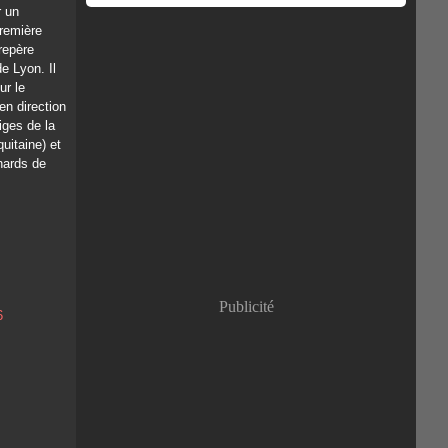
r un
remière
repère
e Lyon. Il
ur le
en direction
iges de la
uitaine) et
nards de
Publicité