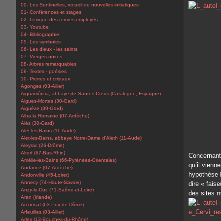
00- Les Sentinelles, recueil de nouvelles initiatiques
01- Conférences et stages
02- Lexique des termes employés
03- Youtube
04- Bibliographie
05- Les symboles
06- Les dieux - les saints
07- Vierges noires
08- Arbres remarquables
09- Textes - poésies
10- Pierres et cristaux
Agonges (03-Allier)
Aiguamúrcia, abbaye de Santes-Creus (Catalogne, Espagne)
Aigues-Mortes (30-Gard)
Aiguèze (30-Gard)
Alba la Romaine (07-Ardèche)
Alès (30-Gard)
Alet-les-Bains (11-Aude)
Alet-les-Bains, abbaye Notre-Dame d'Aleth (11-Aude)
Aleyrac (26-Drôme)
Altorf (67-Bas-Rhin)
Concernant 
Amélie-les-Bains (66-Pyrénées-Orientales)
qu’il vienn
Andance (07-Ardèche)
hypothèse le
Andonville (45-Loiret)
Annecy (74-Haute-Savoie)
dire « fais
Anzy-le-Duc (71-Saône-et-Loire)
des sites m
Aran (Irlande)
Arconsat (63-Puy-de-Dôme)
Arfeuilles (03-Allier)
Arles (13-Bouches-du-Rhône)