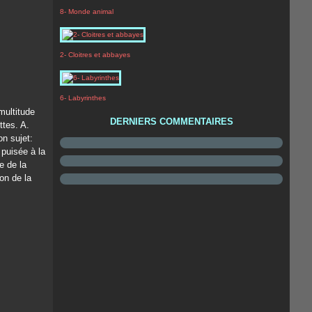
8- Monde animal
2- Cloitres et abbayes
6- Labyrinthes
multitude
DERNIERS COMMENTAIRES
ttes. A.
n sujet:
 puisée à la
e de la
on de la