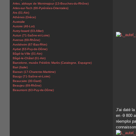
Arles, abbaye de Montmajour (13-Bouches-du-Rhône)
Arles-sur-Tech (66-Pyrénées-Orientales)
Ars (01-Ain)
Athènes (Grèce)
Australie
Autoire (46-Lot)
Autry-Issard (03-Allier)
Autun (71-Saône-et-Loire)
Avenas (69-Rhône)
Avolsheim (67-Bas-Rhin)
Aydat (63-Puy-de-Dôme)
Bâgé-la-Ville (01-Ain)
Bâgé-le-Châtel (01-Ain)
Barcelone, musée Frédéric Marès (Catalogne, Espagne)
Bari (Italie)
Barzan (17-Charente-Maritime)
Baugy (71-Saône-et-Loire)
Beaucaire (30-Gard)
Beaujeu (69-Rhône)
Beaumont (63-Puy-de-Dôme)
J'ai daté l
en -9 800 a
réemploi pa
connaisson