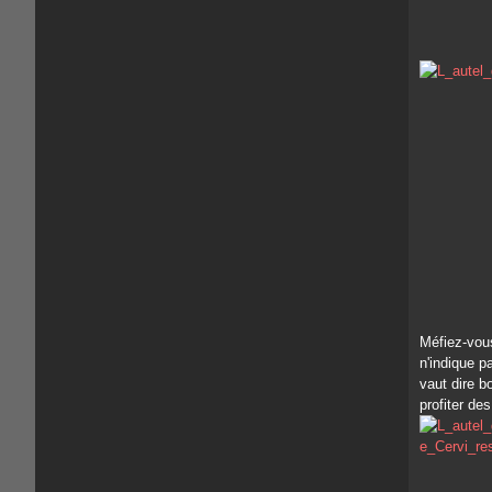
Méfiez-vous
n'indique p
vaut dire b
profiter de