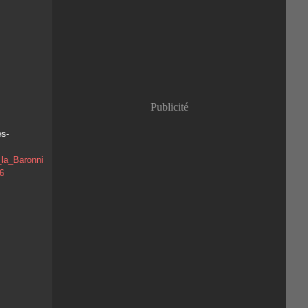
Janvier
(8)
Publicité
es-