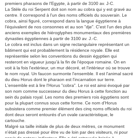
premiers pharaons de l'Egypte, à partir de 3100 av. J-C.
La Stèle du roi Serpent doit son nom au cobra qui y est gravé au
centre. Il correspond à l'un des noms officiels du souverain. Le
cobra, ainsi figuré, correspond dans la langue égyptienne à
l'équivalent de nos consonnes et au son "dje". C'est l'un des plus
anciens exemples de hiéroglyphes monumentaux des premières
dynasties égyptiennes à partir de 3100 av. J.-C.
Le cobra est inclus dans un signe rectangulaire représentant un
bâtiment qui est probablement la résidence royale. Elle est
représentée selon les conventions du dessin égyptien qui
resteront en vigueur jusqu'à la fin de l'époque romaine. On en
voit à la fois l'extérieur, un mur décoré, et l'intérieur où se trouve
le nom royal. Un faucon surmonte l'ensemble. Il est l'animal sacré
du dieu Horus dont le pharaon est l'incarnation sur terre.
L'ensemble est à lire l'Horus "cobra". Le roi est ainsi évoqué par
son nom comme successeur du dieu Horus à cette fonction au
sein du palais royal. Les noms des premiers rois égyptiens sont
pour la plupart connus sous cette forme. Ce nom d'Horus
subsistera comme premier élément des cinq noms officiels du roi
dont deux seront entourés d'un ovale caractéristique, le
cartouche.
Malgré sa taille initiale de plus de deux mètres, ce monument
n'était pas dressé pour être vu de loin par des visiteurs, ni pour