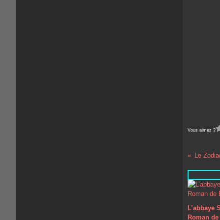
Vous aimez ?
Le Zodia
L’abbaye S
Roman de 