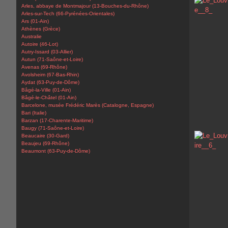
Arles, abbaye de Montmajour (13-Bouches-du-Rhône)
Arles-sur-Tech (66-Pyrénées-Orientales)
Ars (01-Ain)
Athènes (Grèce)
Australie
Autoire (46-Lot)
Autry-Issard (03-Allier)
Autun (71-Saône-et-Loire)
Avenas (69-Rhône)
Avolsheim (67-Bas-Rhin)
Aydat (63-Puy-de-Dôme)
Bâgé-la-Ville (01-Ain)
Bâgé-le-Châtel (01-Ain)
Barcelone, musée Frédéric Marès (Catalogne, Espagne)
Bari (Italie)
Barzan (17-Charente-Maritime)
Baugy (71-Saône-et-Loire)
Beaucaire (30-Gard)
Beaujeu (69-Rhône)
Beaumont (63-Puy-de-Dôme)