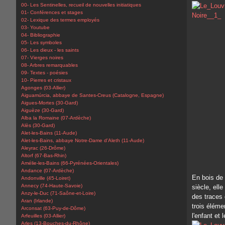
00- Les Sentinelles, recueil de nouvelles initiatiques
01- Conférences et stages
02- Lexique des termes employés
03- Youtube
04- Bibliographie
05- Les symboles
06- Les dieux - les saints
07- Vierges noires
08- Arbres remarquables
09- Textes - poésies
10- Pierres et cristaux
Agonges (03-Allier)
Aiguamúrcia, abbaye de Santes-Creus (Catalogne, Espagne)
Aigues-Mortes (30-Gard)
Aiguèze (30-Gard)
Alba la Romaine (07-Ardèche)
Alès (30-Gard)
Alet-les-Bains (11-Aude)
Alet-les-Bains, abbaye Notre-Dame d'Aleth (11-Aude)
Aleyrac (26-Drôme)
Altorf (67-Bas-Rhin)
Amélie-les-Bains (66-Pyrénées-Orientales)
Andance (07-Ardèche)
En bois de
Andonville (45-Loiret)
Annecy (74-Haute-Savoie)
siècle, ell
Anzy-le-Duc (71-Saône-et-Loire)
des traces
Aran (Irlande)
trois élémen
Arconsat (63-Puy-de-Dôme)
l'enfant et 
Arfeuilles (03-Allier)
Arles (13-Bouches-du-Rhône)