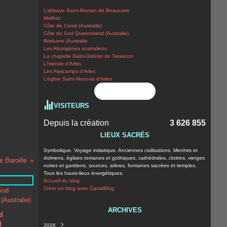
L’abbaye Saint-Roman de Beaucaire
Mailhat
Côte de Corail (Australie)
Côte du Sud Queensland (Australie)
Brisbane (Australie
Les Aborigènes australiens
La chapelle Saint-Gabriel de Tarascon
L’histoire d’Arles
Les Alyscamps d’Arles
L’église Saint-Honorat d’Arles
Flux RSS
VISITEURS
Depuis la création
3 626 855
LIEUX SACRÉS
Symbolique. Voyage initiatique. Anciennes civilisations. Menhirs et
dolmens, églises romanes et gothiques, cathédrales, cloitres, vierges
 Baroille
noires et gardiens, sources, arbres, fontaines sacrées et temples.
Tous les hauts-lieux énergétiques.
Accueil du blog
Créer un blog avec CanalBlog
ARCHIVES
d
d
2026