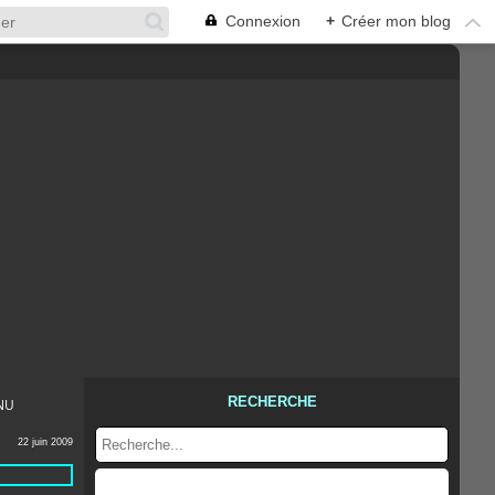
Connexion
+
Créer mon blog
RECHERCHE
NNU
22 juin 2009