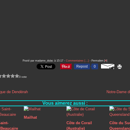
Posté par madame_dulac à 15:17 -
Commentaires [
…
]
- Permalien [
#
]
Repost
0
0 vote
que de Dendérah
Notre-Dame de
Vous aimerez aussi :
Mailhat
aint-
Côte de Corail
Côte du Su
Beaucaire
(Australie)
Queenslan