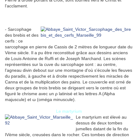
Pierre à droite portant la croix, sont tournés vers le Christ et
l'acclament.
- Sarcophage
des brebis et des
cerfs : ce
sarcophage en pierre de Cassis de 2 mètres de longueur date du
Vème siècle. Il a pu être reconstitué grâce aux dessins anciens
de Louis Antoine de Ruffi et de Joseph Marchand. Les scènes
représentées sur la cuve du sarcophage sont : au centre,
l'agneau divin debout sur une montagne d'où s'écoule les fleuves
du paradis, à gauche et à droite respectivement les miracles de
Canna et de la multiplication des pains. Le couvercle est orné de
deux groupes de trois brebis se dirigeant vers le centre où est
figuré le chrisme avec un ρ latinisé et les lettres Α (Alpha
majuscule) et ω (oméga minuscule).
Le martyrium
Le martyrium est élevé au
dessus de deux tombes
jumelles datant de la fin du
IVème siècle, creusées dans le rocher. Ces tombes de direction