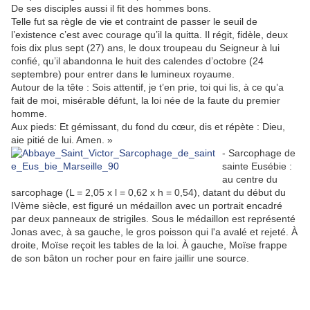
De ses disciples aussi il fit des hommes bons.
Telle fut sa règle de vie et contraint de passer le seuil de
l’existence c’est avec courage qu’il la quitta. Il régit, fidèle, deux
fois dix plus sept (27) ans, le doux troupeau du Seigneur à lui
confié, qu’il abandonna le huit des calendes d’octobre (24
septembre) pour entrer dans le lumineux royaume.
Autour de la tête : Sois attentif, je t’en prie, toi qui lis, à ce qu’a
fait de moi, misérable défunt, la loi née de la faute du premier
homme.
Aux pieds: Et gémissant, du fond du cœur, dis et répète : Dieu,
aie pitié de lui. Amen. »
- Sarcophage de
sainte Eusébie :
au centre du
sarcophage (L = 2,05 x l = 0,62 x h = 0,54), datant du début du
IVème siècle, est figuré un médaillon avec un portrait encadré
par deux panneaux de strigiles. Sous le médaillon est représenté
Jonas avec, à sa gauche, le gros poisson qui l'a avalé et rejeté. À
droite, Moïse reçoit les tables de la loi. À gauche, Moïse frappe
de son bâton un rocher pour en faire jaillir une source.