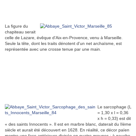
La figure du
chapiteau serait
celle de Lazare, évêque d'Aix-en-Provence, venu à Marseille.
Seule la tête, dont les traits dénotent d'un net archaïsme, est
représentée avec une crosse tenue par une main.
Le sarcophage (L
= 1,30 x l = 0,36
x h = 0,33) est dit
« des saints Innocents ». Il est en marbre blanc, daterait du IIème
siècle et aurait été découvert en 1628. En réalité, ce décor païen
montre une face antérieure divisée en quatre groupes : à gauche