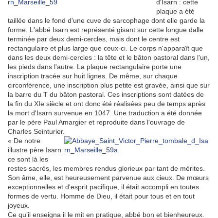
d'Isarn : cette
plaque a été
taillée dans le fond d'une cuve de sarcophage dont elle garde la
forme. L'abbé Isarn est représenté gisant sur cette longue dalle
terminée par deux demi-cercles, mais dont le centre est
rectangulaire et plus large que ceux-ci. Le corps n'apparaît que
dans les deux demi-cercles : la tête et le bâton pastoral dans l'un,
les pieds dans l'autre. La plaque rectangulaire porte une
inscription tracée sur huit lignes. De même, sur chaque
circonférence, une inscription plus petite est gravée, ainsi que sur
la barre du T du bâton pastoral. Ces inscriptions sont datées de
la fin du XIe siècle et ont donc été réalisées peu de temps après
la mort d'Isarn survenue en 1047. Une traduction a été donnée
par le père Paul Amargier et reproduite dans l'ouvrage de
Charles Seinturier.
« De notre
illustre père Isarn
ce sont là les
restes sacrés, les membres rendus glorieux par tant de mérites.
Son âme, elle, est heureusement parvenue aux cieux. De mœurs
exceptionnelles et d'esprit pacifique, il était accompli en toutes
formes de vertu. Homme de Dieu, il était pour tous et en tout
joyeux.
Ce qu’il enseigna il le mit en pratique, abbé bon et bienheureux.