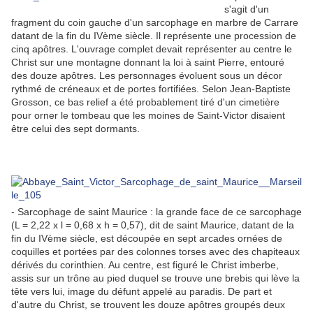
s'agit d'un
fragment du coin gauche d'un sarcophage en marbre de Carrare
datant de la fin du IVème siècle. Il représente une procession de
cinq apôtres. L'ouvrage complet devait représenter au centre le
Christ sur une montagne donnant la loi à saint Pierre, entouré
des douze apôtres. Les personnages évoluent sous un décor
rythmé de créneaux et de portes fortifiées. Selon Jean-Baptiste
Grosson, ce bas relief a été probablement tiré d'un cimetière
pour orner le tombeau que les moines de Saint-Victor disaient
être celui des sept dormants.
- Sarcophage de saint Maurice : la grande face de ce sarcophage
(L = 2,22 x l = 0,68 x h = 0,57), dit de saint Maurice, datant de la
fin du IVème siècle, est découpée en sept arcades ornées de
coquilles et portées par des colonnes torses avec des chapiteaux
dérivés du corinthien. Au centre, est figuré le Christ imberbe,
assis sur un trône au pied duquel se trouve une brebis qui lève la
tête vers lui, image du défunt appelé au paradis. De part et
d'autre du Christ, se trouvent les douze apôtres groupés deux