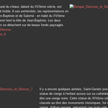
ural du chœur, datant du XVIème siècle, est
t lisible. A ses extrémités, les représentations en
an-Baptiste et de Salomé : en habit du XVIème
omé tient la tête de Jean-Baptiste. Les deux
s se détachent sur de beaux fonds paysagés.
Il y a encore quelques années, Saint-Geniès pos
statue de vierge à l'enfant assise sur sa cathèdre
dire une vierge noire. Cette statue du XIVème siè
classée au titre des monuments historiques, fut v
vierge, d'allure romane, présentait une main vid