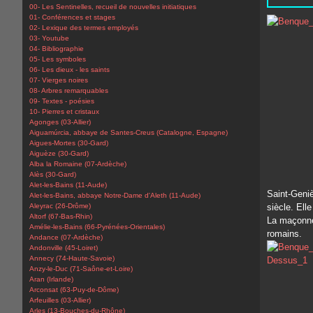
00- Les Sentinelles, recueil de nouvelles initiatiques
01- Conférences et stages
02- Lexique des termes employés
03- Youtube
04- Bibliographie
05- Les symboles
06- Les dieux - les saints
07- Vierges noires
08- Arbres remarquables
09- Textes - poésies
10- Pierres et cristaux
Agonges (03-Allier)
Aiguamúrcia, abbaye de Santes-Creus (Catalogne, Espagne)
Aigues-Mortes (30-Gard)
Aiguèze (30-Gard)
Alba la Romaine (07-Ardèche)
Alès (30-Gard)
Alet-les-Bains (11-Aude)
Saint-Geni
Alet-les-Bains, abbaye Notre-Dame d'Aleth (11-Aude)
Aleyrac (26-Drôme)
siècle. Ell
Altorf (67-Bas-Rhin)
La maçonner
Amélie-les-Bains (66-Pyrénées-Orientales)
romains.
Andance (07-Ardèche)
Andonville (45-Loiret)
Annecy (74-Haute-Savoie)
Anzy-le-Duc (71-Saône-et-Loire)
Aran (Irlande)
Arconsat (63-Puy-de-Dôme)
Arfeuilles (03-Allier)
Arles (13-Bouches-du-Rhône)