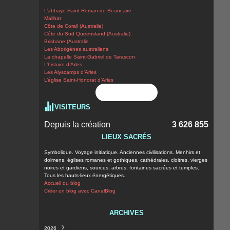
L’abbaye Saint-Roman de Beaucaire
Mailhat
Côte de Corail (Australie)
Côte du Sud Queensland (Australie)
Brisbane (Australie
Les Aborigènes australiens
La chapelle Saint-Gabriel de Tarascon
L’histoire d’Arles
Les Alyscamps d’Arles
L’église Saint-Honorat d’Arles
Flux RSS
VISITEURS
Depuis la création
3 626 855
LIEUX SACRÉS
Symbolique. Voyage initiatique. Anciennes civilisations. Menhirs et
dolmens, églises romanes et gothiques, cathédrales, cloitres, vierges
noires et gardiens, sources, arbres, fontaines sacrées et temples.
Tous les hauts-lieux énergétiques.
Accueil du blog
Créer un blog avec CanalBlog
ARCHIVES
2026