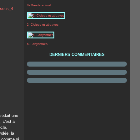
8- Monde animal
2- Cloitres et abbayes
6- Labyrinthes
DERNIERS COMMENTAIRES
sédait une
, c'est à
cle,
olée. la
e, comme si