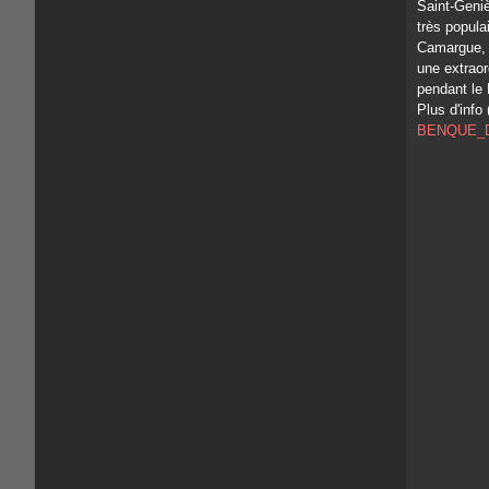
Saint-Geniè
très popula
Camargue, j
une extraor
pendant le
Plus d'info
BENQUE_