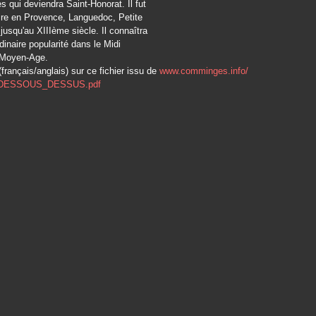
s qui deviendra Saint-Honorat. Il fut
ire en Provence, Languedoc, Petite
usqu'au XIIIème siècle. Il connaîtra
dinaire popularité dans le Midi
 Moyen-Age.
 (français/anglais) sur ce fichier issu de
www.comminges.info/
DESSOUS_DESSUS.pdf