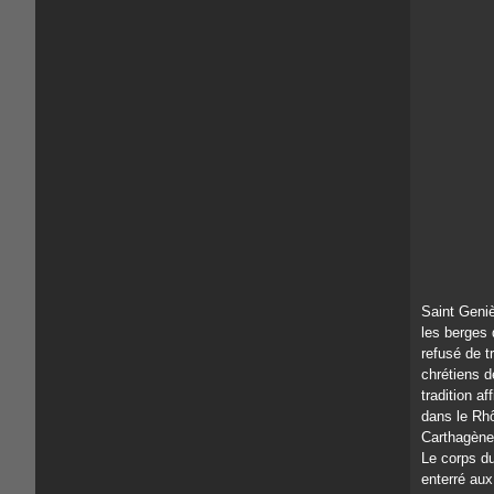
Saint Geniè
les berges 
refusé de t
chrétiens d
tradition af
dans le Rhô
Carthagène 
Le corps du
enterré aux