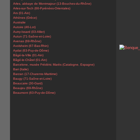
Arles, abbaye de Montmajour (13-Bouches-du-Rhône)
Arles-sur-Tech (66-Pyrénées-Orientales)
Ars (01-Ain)
Athènes (Grèce)
Australie
Autoire (46-Lot)
Autry-Issard (03-Allier)
Autun (71-Saône-et-Loire)
Avenas (69-Rhône)
Avolsheim (67-Bas-Rhin)
Aydat (63-Puy-de-Dôme)
Bâgé-la-Ville (01-Ain)
Bâgé-le-Châtel (01-Ain)
Barcelone, musée Frédéric Marès (Catalogne, Espagne)
Bari (Italie)
Barzan (17-Charente-Maritime)
Baugy (71-Saône-et-Loire)
Beaucaire (30-Gard)
Beaujeu (69-Rhône)
Beaumont (63-Puy-de-Dôme)