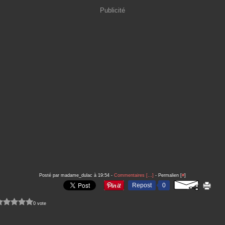
Publicité
Posté par madame_dulac à 19:54 -
Commentaires [
…
]
- Permalien [
#
]
Repost
0
0 vote