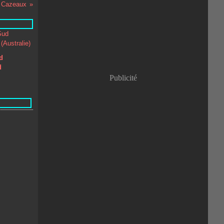
e Cazeaux
Janvier
(8)
d
d
Publicité