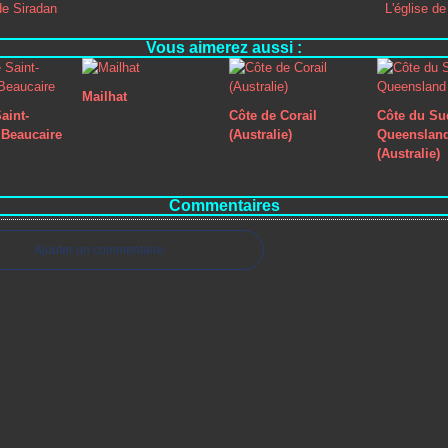
de Siradan
L'église d
Vous aimerez aussi :
Mailhat
aint-
Côte de Corail
Côte du Su
Beaucaire
(Australie)
Queenslan
(Australie)
Commentaires
Ajouter un commentaire