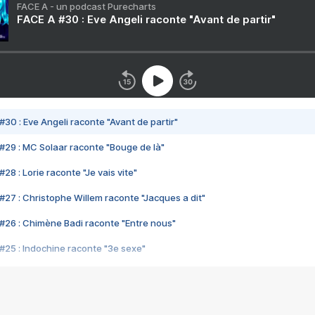
FACE A - un podcast Purecharts
FACE A #30 : Eve Angeli raconte "Avant de partir"
#30 : Eve Angeli raconte "Avant de partir"
#29 : MC Solaar raconte "Bouge de là"
28 : Lorie raconte "Je vais vite"
#27 : Christophe Willem raconte "Jacques a dit"
#26 : Chimène Badi raconte "Entre nous"
#25 : Indochine raconte "3e sexe"
#24 : Zaho raconte "C'est chelou"
#23 : Patrick Bruel raconte "Au café des délices"