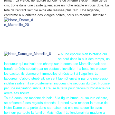
roman. La vierge, de facture du XIème ou XIIème siècle, haute de 55
cm, trône dans une cavité qu’encadre un riche retable en bois doré. La
tête de l’enfant semble avoir été réalisée plus tard. Une légende,
conforme aux critères des vierges noires, nous en raconte l’histoire :
«
A une époque bien lointaine qui
se perd dans la nuit des temps, un
laboureur qui cultivait son champ sur le coteau de Marcellan voit ses
bœufs arrêtés soudain par un obstacle invisible. Il a beau les presser,
les exciter, ils demeurent immobiles et résistent à l’aiguillon. Le
laboureur, d’abord stupéfait, se sent bientôt envahir par une impression
indéfinissable : il se prosterne en invoquant le secours du Ciel. Poussé
par une inspiration subite, il creuse la terre pour découvrir l’obstacle qui
arrête ses bœufs.
Tout à coup une madone de bois, à la figure brune, au sourire céleste,
se présente à ses regards étonnés. Il prend avec respect la statue de
Notre-Dame et la porte dans sa maison où elle est accueillie avec
bonheur par toute la famille. Mais hélas ! Le lendemain la madone a