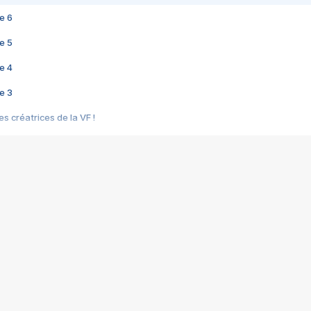
e 6
e 5
e 4
e 3
s créatrices de la VF !
e 2
e 1
e Mektoub My Love arrive enfin ! Rencontre avec Shaïn Boumedine et Sal
i : après Toni en famille
elle réalise le bouleversant Dites lui que je l'aime
ais ! Rencontre autour de Vie privée de Rebecca Zlotowski
 de Marguerite, Grave... Rencontre avec Ella Rumpf