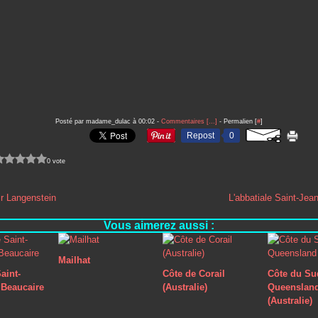
Posté par madame_dulac à 00:02 -
Commentaires [
…
]
- Permalien [
#
]
Repost
0
0 vote
r Langenstein
L'abbatiale Saint-Jea
Vous aimerez aussi :
Mailhat
aint-
Côte de Corail
Côte du Su
Beaucaire
(Australie)
Queenslan
(Australie)