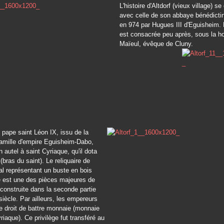
L'histoire d'Altdorf (vieux village) s
avec celle de son abbaye bénédicti
en 974 par Hugues III d'Eguisheim. 
est consacrée peu après, sous la ho
Maïeul, évêque de Cluny.
 pape saint Léon IX, issu de la
famille d'empire Eguisheim-Dabo,
 autel à saint Cyriaque, qu'il dota
(bras du saint). Le reliquaire de
tal représentant un buste en bois
 est une des pièces majeures de
econstruite dans la seconde partie
iècle. Par ailleurs, les empereurs
e droit de battre monnaie (monnaie
riaque). Ce privilège fut transféré au