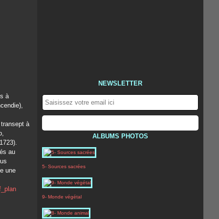
NEWSLETTER
es à
ncendie),
 transept à
b,
ALBUMS PHOTOS
1723).
sés au
lus
5- Sources sacrées
te une
9- Monde végétal