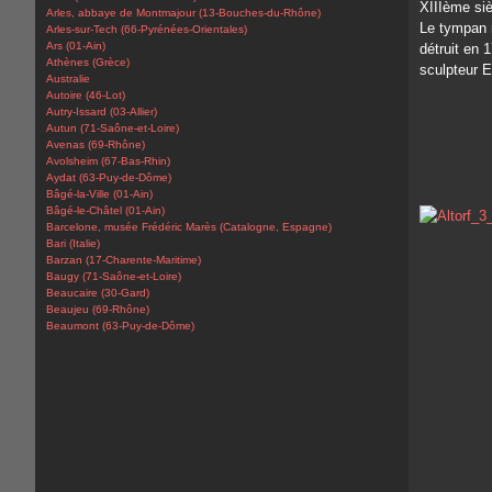
XIIIème si
Arles, abbaye de Montmajour (13-Bouches-du-Rhône)
Le tympan r
Arles-sur-Tech (66-Pyrénées-Orientales)
Ars (01-Ain)
détruit en 
Athènes (Grèce)
sculpteur 
Australie
Autoire (46-Lot)
Autry-Issard (03-Allier)
Autun (71-Saône-et-Loire)
Avenas (69-Rhône)
Avolsheim (67-Bas-Rhin)
Aydat (63-Puy-de-Dôme)
Bâgé-la-Ville (01-Ain)
Bâgé-le-Châtel (01-Ain)
Barcelone, musée Frédéric Marès (Catalogne, Espagne)
Bari (Italie)
Barzan (17-Charente-Maritime)
Baugy (71-Saône-et-Loire)
Beaucaire (30-Gard)
Beaujeu (69-Rhône)
Beaumont (63-Puy-de-Dôme)