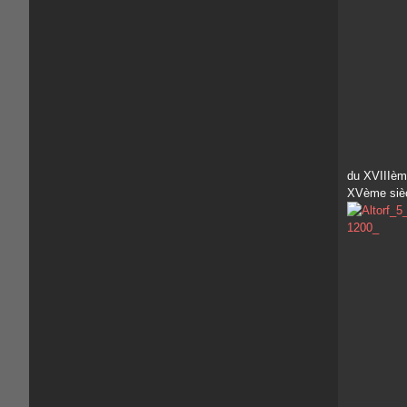
du XVIIIème
XVème sièc