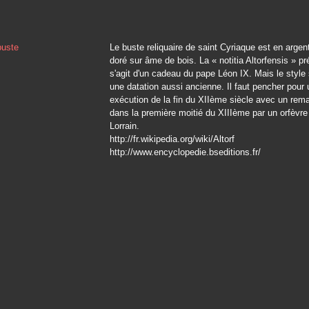
Le buste reliquaire de saint Cyriaque est en argent
doré sur âme de bois. La « notitia Altorfensis » pré
s'agit d'un cadeau du pape Léon IX. Mais le style
une datation aussi ancienne. Il faut pencher pour
exécution de la fin du XIIème siècle avec un rem
dans la première moitié du XIIIème par un orfèvr
Lorrain.
http://fr.wikipedia.org/wiki/Altorf
http://www.encyclopedie.bseditions.fr/