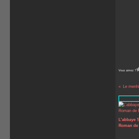
Vous aimez ?
Le menhi
L’abbaye S
Roman de 