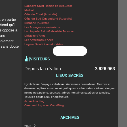
L’abbaye Saint-Roman de Beaucaire
Mailhat
Côte de Corail (Australie)
Côte du Sud Queensland (Australie)
 en partie
Brisbane (Australie
tend qu'il
Les Aborigènes australiens
 s'oppose à
La chapelle Saint-Gabriel de Tarascon
 une
L’histoire d’Arles
Les Alyscamps d’Arles
aniement
L’église Saint-Honorat d’Arles
e sans doute
Flux RSS
VISITEURS
Depuis la création
3 626 963
LIEUX SACRÉS
Symbolique. Voyage initiatique. Anciennes civilisations. Menhirs et
dolmens, églises romanes et gothiques, cathédrales, cloitres, vierges
noires et gardiens, sources, arbres, fontaines sacrées et temples.
Tous les hauts-lieux énergétiques.
Accueil du blog
Créer un blog avec CanalBlog
ARCHIVES
2026