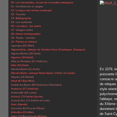
00- Les Sentinelles, recueil de nouvelles initiatiques
01- Conférences et stages
02- Lexique des termes employés
03- Youtube
04- Bibliographie
05- Les symboles
06- Les dieux - les saints
07- Vierges noires
08- Arbres remarquables
09- Textes - poésies
10- Pierres et cristaux
Agonges (03-Allier)
Aiguamúrcia, abbaye de Santes-Creus (Catalogne, Espagne)
Aigues-Mortes (30-Gard)
Aiguèze (30-Gard)
Alba la Romaine (07-Ardèche)
Alès (30-Gard)
En 1079, le
Alet-les-Bains (11-Aude)
Alet-les-Bains, abbaye Notre-Dame d'Aleth (11-Aude)
puissante 
Aleyrac (26-Drôme)
consacre un
Altorf (67-Bas-Rhin)
de reliques 
Amélie-les-Bains (66-Pyrénées-Orientales)
style orien
Andance (07-Ardèche)
Andonville (45-Loiret)
polychrome
Annecy (74-Haute-Savoie)
l'abbaye, r
Anzy-le-Duc (71-Saône-et-Loire)
du XIIème s
Aran (Irlande)
Arconsat (63-Puy-de-Dôme)
donnèrent l
Arfeuilles (03-Allier)
de Saint-Cy
Arles (13-Bouches-du-Rhône)