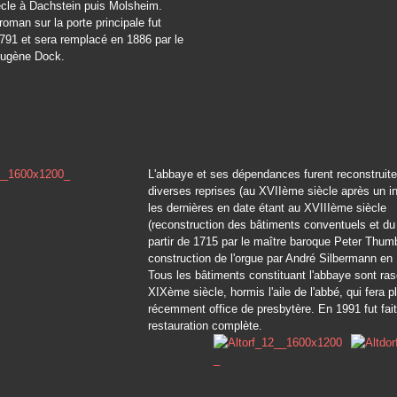
ècle à Dachstein puis Molsheim.
oman sur la porte principale fut
1791 et sera remplacé en 1886 par le
Eugène Dock.
L'abbaye et ses dépendances furent reconstruit
diverses reprises (au XVIIème siècle après un i
les dernières en date étant au XVIIIème siècle
(reconstruction des bâtiments conventuels et du
partir de 1715 par le maître baroque Peter Thum
construction de l'orgue par André Silbermann en 
Tous les bâtiments constituant l'abbaye sont ra
XIXème siècle, hormis l'aile de l'abbé, qui fera p
récemment office de presbytère. En 1991 fut fai
restauration complète.