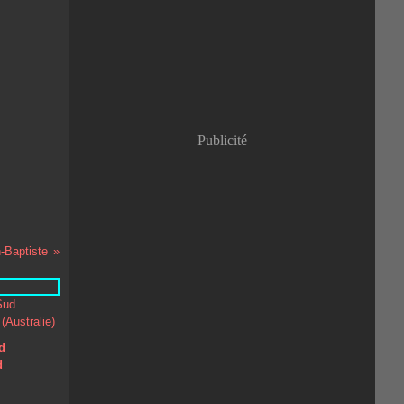
Janvier
(8)
Publicité
n-Baptiste
d
d