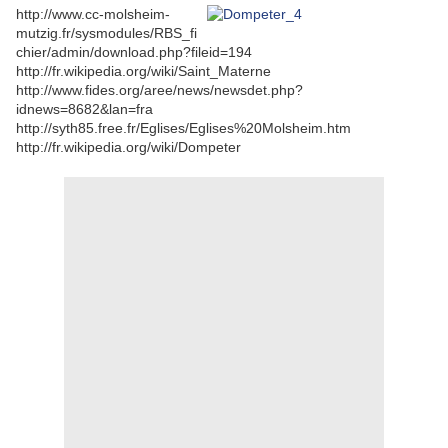
http://www.cc-molsheim-
mutzig.fr/sysmodules/RBS_fi
chier/admin/download.php?fileid=194
http://fr.wikipedia.org/wiki/Saint_Materne
http://www.fides.org/aree/news/newsdet.php?
idnews=8682&lan=fra
http://syth85.free.fr/Eglises/Eglises%20Molsheim.htm
http://fr.wikipedia.org/wiki/Dompeter