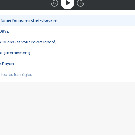
nsformé l’ennui en chef-d’œuvre
 DayZ
 a 13 ans (et vous l'avez ignoré)
e (littéralement)
im Rayan
 toutes les règles
s les jeux vidéo
us choquant de Rockstar ? - Le scandale BULLY
e plus moche de Steam
du RÊVE tourne au CAUCHEMAR
pendant 8 heures