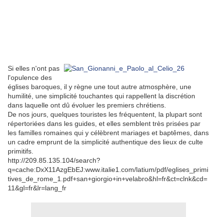
Si elles n'ont pas
l'opulence des
églises baroques, il y règne une tout autre atmosphère, une
humilité, une simplicité touchantes qui rappellent la discrétion
dans laquelle ont dû évoluer les premiers chrétiens.
De nos jours, quelques touristes les fréquentent, la plupart sont
répertoriées dans les guides, et elles semblent très prisées par
les familles romaines qui y célèbrent mariages et baptêmes, dans
un cadre emprunt de la simplicité authentique des lieux de culte
primitifs.
http://209.85.135.104/search?
q=cache:DxX11AzgEbEJ:www.italie1.com/latium/pdf/eglises_primi
tives_de_rome_1.pdf+san+giorgio+in+velabro&hl=fr&ct=clnk&cd=
11&gl=fr&lr=lang_fr