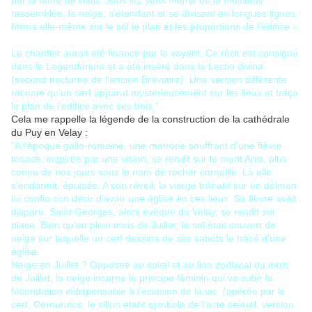
par la Mère de Dieu. Sous les yeux même de la multitude
rassemblée, la neige, s’étendant et se divisant en longues lignes,
forma elle-même sur le sol le plan et les proportions de l’édifice ».
Le chantier aurait été financé par le voyant. Ce récit est consigné
dans le Legendarium et a été inséré dans la Lectio divina
(second nocturne de l’ancien Bréviaire). Une version différente
raconte qu’un cerf apparut mystérieusement sur les lieux et traça
le plan de l’édifice avec ses bois."
Cela me rappelle la légende de la construction de la cathédrale
du Puy en Velay :
"A l'époque gallo-romaine, une matrone souffrant d'une fièvre
tenace, inspirée par une vision, se rendit sur le mont Anis, plus
connu de nos jours sous le nom de rocher corneille. Là elle
s'endormit, épuisée. A son réveil, la vierge trônant sur un dolmen
lui confia son désir d'avoir une église en ces lieux. Sa fièvre avait
disparu. Saint Georges, alors évêque du Velay, se rendit sur
place. Bien qu'en plein mois de Juillet, le sol était couvert de
neige sur laquelle un cerf dessina de ses sabots le tracé d'une
église.
Neige en Juillet ? Opposée au soleil et au lion zodiacal du mois
de Juillet, la neige incarne le principe féminin qui va subir la
fécondation indispensable à l'éclosion de la vie. (opérée par le
cerf, Cernunnos, le sillon étant symbole de l'acte sexuel, version