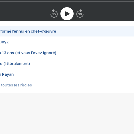
nsformé l’ennui en chef-d’œuvre
 DayZ
 a 13 ans (et vous l'avez ignoré)
e (littéralement)
im Rayan
 toutes les règles
s les jeux vidéo
us choquant de Rockstar ? - Le scandale BULLY
e plus moche de Steam
du RÊVE tourne au CAUCHEMAR