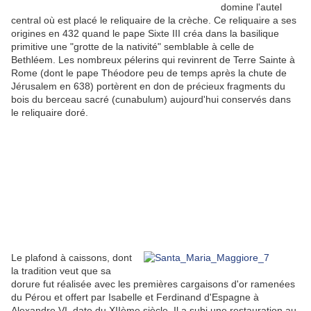
domine l'autel
central où est placé le reliquaire de la crèche. Ce reliquaire a ses
origines en 432 quand le pape Sixte III créa dans la basilique
primitive une "grotte de la nativité" semblable à celle de
Bethléem. Les nombreux pélerins qui revinrent de Terre Sainte à
Rome (dont le pape Théodore peu de temps après la chute de
Jérusalem en 638) portèrent en don de précieux fragments du
bois du berceau sacré (cunabulum) aujourd'hui conservés dans
le reliquaire doré.
Le plafond à caissons, dont
la tradition veut que sa
dorure fut réalisée avec les premières cargaisons d'or ramenées
du Pérou et offert par Isabelle et Ferdinand d'Espagne à
Alexandre VI, date du XIIème siècle. Il a subi une restauration au