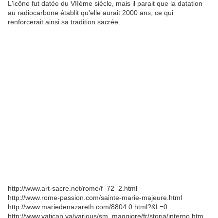
L'icône fut datée du VIIème siècle, mais il parait que la datation
au radiocarbone établit qu'elle aurait 2000 ans, ce qui
renforcerait ainsi sa tradition sacrée.
http://www.art-sacre.net/rome/f_72_2.html
http://www.rome-passion.com/sainte-marie-majeure.html
http://www.mariedenazareth.com/8804.0.html?&L=0
http://www.vatican.va/various/sm_maggiore/fr/storia/interno.htm