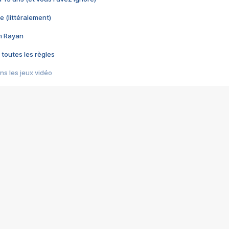
e (littéralement)
im Rayan
 toutes les règles
s les jeux vidéo
us choquant de Rockstar ? - Le scandale BULLY
e plus moche de Steam
du RÊVE tourne au CAUCHEMAR
pendant 8 heures
it… à tort
umiliés par un jeu vidéo
ire - Final Fantasy 8
ti un empire - Age of Empires