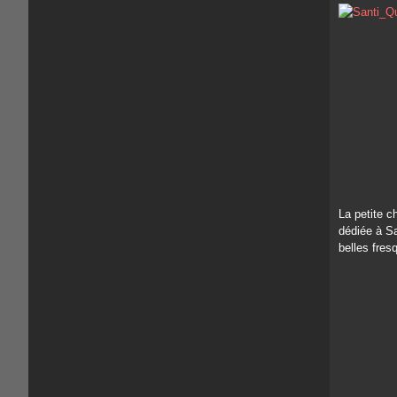
La petite c
dédiée à S
belles fres