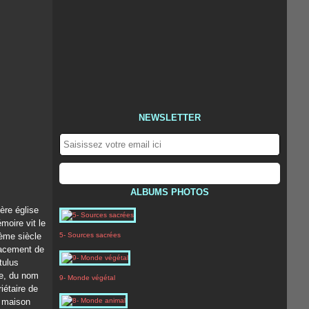
NEWSLETTER
ALBUMS PHOTOS
ère église
moire vit le
Vème siècle
5- Sources sacrées
lacement de
itulus
e, du nom
9- Monde végétal
riétaire de
e maison