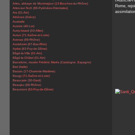
l'Autriche-
Arles, abbaye de Montmajour (13-Bouches-du-Rhône)
Rome, rejoi
Arles-sur-Tech (66-Pyrénées-Orientales)
assimilatio
Ars (01-Ain)
Athènes (Grèce)
Australie
Autoire (46-Lot)
Autry-Issard (03-Allier)
Autun (71-Saône-et-Loire)
Avenas (69-Rhône)
Avolsheim (67-Bas-Rhin)
Aydat (63-Puy-de-Dôme)
Bâgé-la-Ville (01-Ain)
Bâgé-le-Châtel (01-Ain)
Barcelone, musée Frédéric Marès (Catalogne, Espagne)
Bari (Italie)
Barzan (17-Charente-Maritime)
Baugy (71-Saône-et-Loire)
Beaucaire (30-Gard)
Beaujeu (69-Rhône)
Beaumont (63-Puy-de-Dôme)