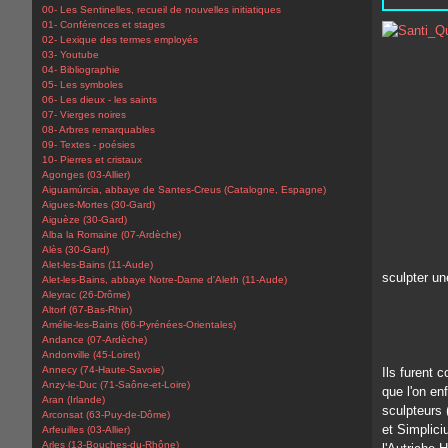
00- Les Sentinelles, recueil de nouvelles initiatiques
01- Conférences et stages
02- Lexique des termes employés
03- Youtube
04- Bibliographie
05- Les symboles
06- Les dieux - les saints
07- Vierges noires
08- Arbres remarquables
09- Textes - poésies
10- Pierres et cristaux
Agonges (03-Allier)
Aiguamúrcia, abbaye de Santes-Creus (Catalogne, Espagne)
Aigues-Mortes (30-Gard)
Aiguèze (30-Gard)
Alba la Romaine (07-Ardèche)
Alès (30-Gard)
Alet-les-Bains (11-Aude)
sculpter un
Alet-les-Bains, abbaye Notre-Dame d'Aleth (11-Aude)
Aleyrac (26-Drôme)
Altorf (67-Bas-Rhin)
Amélie-les-Bains (66-Pyrénées-Orientales)
Andance (07-Ardèche)
Andonville (45-Loiret)
Annecy (74-Haute-Savoie)
Ils furent 
Anzy-le-Duc (71-Saône-et-Loire)
que l'on en
Aran (Irlande)
sculpteurs 
Arconsat (63-Puy-de-Dôme)
et Simplici
Arfeuilles (03-Allier)
Arles (13-Bouches-du-Rhône)