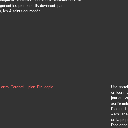
Hongrie au sud-ouest du Danube, enterrés hors de
gnirent les premiers. Ils devinrent, par
n, les 4 saints couronnés.
Une premi
en leur mé
jour au I
sur l'emp
l'ancien T
Aemiliana
de la prop
l'ancienn