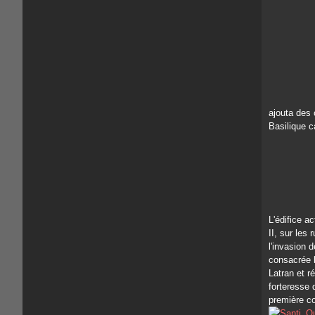
ajouta des 
Basilique c
L'édifice a
II, sur les 
l'invasion 
consacrée l
Latran et r
forteresse 
première co