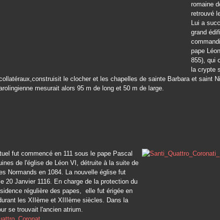
romaine d
retrouvé l
Lui a suc
grand édif
commandit
pape Léon
855), qui 
la crypte 
collatéraux,construisit le clocher et les chapelles de sainte Barbara et saint N
arolingienne mesurait alors 95 m de long et 50 m de large.
ctuel fut commencé en 111 sous le pape Pascal
ruines de l'église de Léon VI, détruite à la suite de
des Normands en 1084. La nouvelle église fut
e 20 Janvier 1116. En charge de la protection du
ésidence régulière des papes, elle fut érigée en
durant les XIIème et XIIIème siècles. Dans la
ur se trouvait l'ancien atrium.