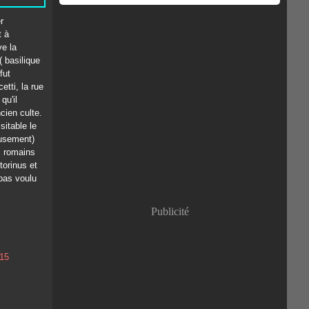
r
t à
ve la
( basilique
fut
etti, la rue
qu'il
cien culte.
sitable le
eusement)
, romains
torinus et
 pas voulu
Publicité