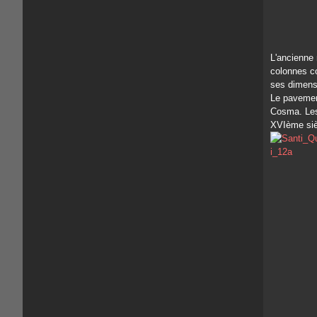
L'ancienne 
colonnes co
ses dimensio
Le pavement 
Cosma. Les 
XVIème siè