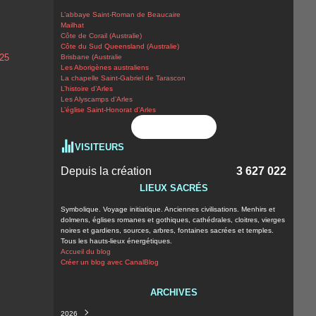
L’abbaye Saint-Roman de Beaucaire
Mailhat
Côte de Corail (Australie)
Côte du Sud Queensland (Australie)
Brisbane (Australie
Les Aborigènes australiens
La chapelle Saint-Gabriel de Tarascon
L’histoire d’Arles
Les Alyscamps d’Arles
L’église Saint-Honorat d’Arles
Flux RSS
VISITEURS
Depuis la création
3 627 022
LIEUX SACRÉS
Symbolique. Voyage initiatique. Anciennes civilisations. Menhirs et
dolmens, églises romanes et gothiques, cathédrales, cloitres, vierges
noires et gardiens, sources, arbres, fontaines sacrées et temples.
Tous les hauts-lieux énergétiques.
Accueil du blog
Créer un blog avec CanalBlog
ARCHIVES
2026