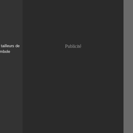
Janvier
(8)
tailleurs de
Publicité
ymbole