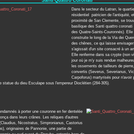
Santi Quattro Coronati
Dans le secteur du Latran, le quartie
résidentiel patricien de l'antiquité, e
proximité de San Clemente, se trou
basilique des Santi quattro coronati 
des Quatre-Saints-Couronnés). Elle 
construite le long de la Via dei Querc
des chênes, ce qui laisse envisager 
s'agissait d'un site consacré à un an
Elle renferme dans sa crypte (non vi
jour où je m'y suis rendue malheur
les ossements de tailleurs de pierre
convertis (Severus, Severianus, Vic
Carpoforus) martyrisés pour n'avoir
e statue du dieu Esculape sous l'empereur Dioclétien (284-305).
condamnés à porter une couronne en fer dentelée
fonça dans leurs crânes. Les reliques d'autres
(Claudius, Nicostratus, Simpronianus, Castorius
us), originaires de Pannonie, une partie de