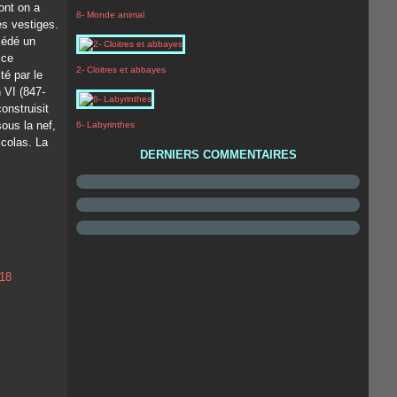
ont on a
8- Monde animal
es vestiges.
cédé un
ice
2- Cloitres et abbayes
é par le
 VI (847-
construisit
sous la nef,
6- Labyrinthes
icolas. La
DERNIERS COMMENTAIRES