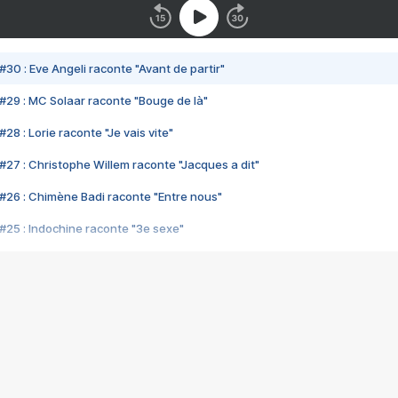
#30 : Eve Angeli raconte "Avant de partir"
#29 : MC Solaar raconte "Bouge de là"
28 : Lorie raconte "Je vais vite"
#27 : Christophe Willem raconte "Jacques a dit"
#26 : Chimène Badi raconte "Entre nous"
#25 : Indochine raconte "3e sexe"
#24 : Zaho raconte "C'est chelou"
#23 : Patrick Bruel raconte "Au café des délices"
#22 : Kyo raconte "Le chemin"
#21 : Nolwenn Leroy raconte "Cassé"
#20 : Patrick Hernandez raconte "Born to be alive"