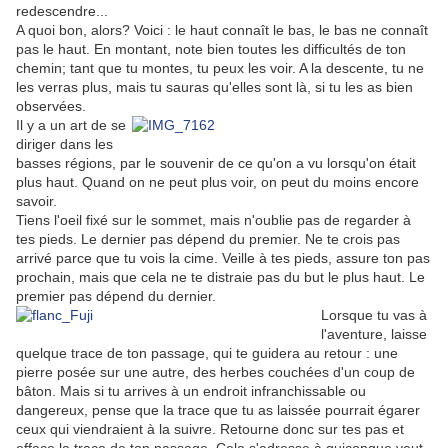
redescendre...
A quoi bon, alors? Voici : le haut connaît le bas, le bas ne connaît
pas le haut. En montant, note bien toutes les difficultés de ton
chemin; tant que tu montes, tu peux les voir. A la descente, tu ne
les verras plus, mais tu sauras qu'elles sont là, si tu les as bien
observées.
Il y a un art de se
diriger dans les
basses régions, par le souvenir de ce qu'on a vu lorsqu'on était
plus haut. Quand on ne peut plus voir, on peut du moins encore
savoir.
Tiens l'oeil fixé sur le sommet, mais n'oublie pas de regarder à
tes pieds. Le dernier pas dépend du premier. Ne te crois pas
arrivé parce que tu vois la cime. Veille à tes pieds, assure ton pas
prochain, mais que cela ne te distraie pas du but le plus haut. Le
premier pas dépend du dernier.
Lorsque tu vas à
l'aventure, laisse
quelque trace de ton passage, qui te guidera au retour : une
pierre posée sur une autre, des herbes couchées d'un coup de
bâton. Mais si tu arrives à un endroit infranchissable ou
dangereux, pense que la trace que tu as laissée pourrait égarer
ceux qui viendraient à la suivre. Retourne donc sur tes pas et