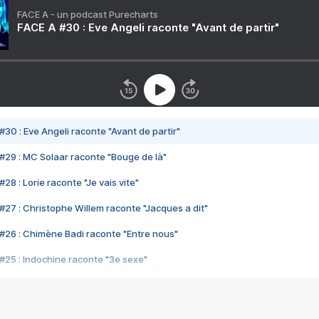
FACE A - un podcast Purecharts
FACE A #30 : Eve Angeli raconte "Avant de partir"
#30 : Eve Angeli raconte "Avant de partir"
#29 : MC Solaar raconte "Bouge de là"
28 : Lorie raconte "Je vais vite"
#27 : Christophe Willem raconte "Jacques a dit"
#26 : Chimène Badi raconte "Entre nous"
#25 : Indochine raconte "3e sexe"
#24 : Zaho raconte "C'est chelou"
#23 : Patrick Bruel raconte "Au café des délices"