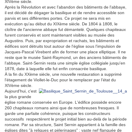
XIVème siècle.
Après la Révolution et avec l'abandon des bâtiments de l'abbaye,
il est décidé de dégager la basilique et de rendre accessible son
parvis et ses différentes portes. Ce projet ne sera mis en
exécution qu'au début du XIXème siècle. De 1804 à 1808, le
cloître de l'ancienne abbaye fut démantelé. Quelques chapiteaux
furent conservés et sont maintenant visibles au musée des
Augustins. Puis, par expropriation et rachats, les bâtiments et
édifices sont détruits tout autour de l'église sous l'impulsion de
Jacques-Pascal Virebent afin de former une place elliptique. Il ne
reste que le musée Saint-Raymond, un des anciens bâtiments de
l'abbaye. Saint-Sernin resta une simple église collégiale jusqu'en
1878, date à laquelle elle fut enfin consacrée basilique.
À la fin du XXème siècle, une nouvelle restauration a supprimé
l'étagement de Viollet-le-Duc pour le remplacer par l'état du
XIVème siècle.
Aujourd'hui, c'est
la plus grande
église romane conservée en Europe. L'édifice possède encore
260 chapiteaux romans ainsi que de nombreuses fresques. Il
garde une parfaite cohérence, puisque les constructeurs
successifs respectèrent le projet initial bien au-delà de la période
romane. Par sa structure, Saint Sernin appartient à la famille des
églises dites "à reliques et pèlerinages" : vaste nef flanquée de