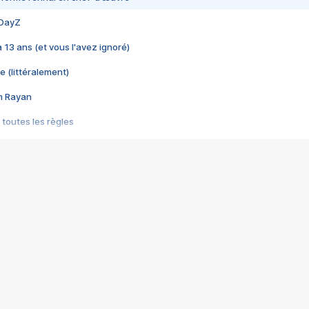
 DayZ
 a 13 ans (et vous l'avez ignoré)
e (littéralement)
im Rayan
 toutes les règles
s les jeux vidéo
us choquant de Rockstar ? - Le scandale BULLY
e plus moche de Steam
du RÊVE tourne au CAUCHEMAR
pendant 8 heures
it… à tort
umiliés par un jeu vidéo