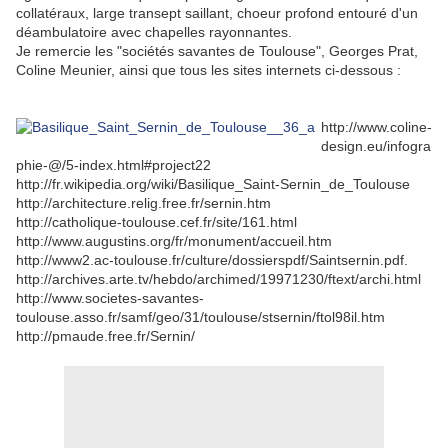
collatéraux, large transept saillant, choeur profond entouré d'un
déambulatoire avec chapelles rayonnantes.
Je remercie les "sociétés savantes de Toulouse", Georges Prat,
Coline Meunier, ainsi que tous les sites internets ci-dessous :
http://www.coline-
design.eu/infogra
phie-@/5-index.html#project22
http://fr.wikipedia.org/wiki/Basilique_Saint-Sernin_de_Toulouse
http://architecture.relig.free.fr/sernin.htm
http://catholique-toulouse.cef.fr/site/161.html
http://www.augustins.org/fr/monument/accueil.htm
http://www2.ac-toulouse.fr/culture/dossierspdf/Saintsernin.pdf.
http://archives.arte.tv/hebdo/archimed/19971230/ftext/archi.html
http://www.societes-savantes-
toulouse.asso.fr/samf/geo/31/toulouse/stsernin/ftol98il.htm
http://pmaude.free.fr/Sernin/