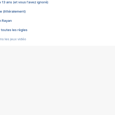
 a 13 ans (et vous l'avez ignoré)
e (littéralement)
im Rayan
 toutes les règles
s les jeux vidéo
us choquant de Rockstar ? - Le scandale BULLY
e plus moche de Steam
du RÊVE tourne au CAUCHEMAR
pendant 8 heures
it… à tort
umiliés par un jeu vidéo
ire - Final Fantasy 8
ti un empire - Age of Empires