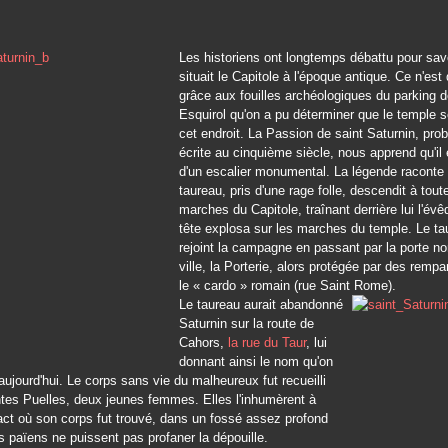
Les historiens ont longtemps débattu pour sav
situait le Capitole à l'époque antique. Ce n'est
grâce aux fouilles archéologiques du parking d
Esquirol qu'on a pu déterminer que le temple se
cet endroit. La Passion de saint Saturnin, pr
écrite au cinquième siècle, nous apprend qu'il 
d'un escalier monumental. La légende raconte 
taureau, pris d'une rage folle, descendit à toute
marches du Capitole, traînant derrière lui l'év
tête explosa sur les marches du temple. Le ta
rejoint la campagne en passant par la porte no
ville, la Porterie, alors protégée par des rempa
le « cardo » romain (rue Saint Rome).
Le taureau aurait abandonné
Saturnin sur la route de
Cahors,
la rue du Taur
, lui
donnant ainsi le nom qu'on
 aujourd'hui. Le corps sans vie du malheureux fut recueilli
ntes Puelles, deux jeunes femmes. Elles l'inhumèrent à
xact où son corps fut trouvé, dans un fossé assez profond
s païens ne puissent pas profaner la dépouille.