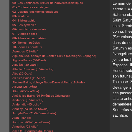
00- Les Sentinelles, recueil de nouvelles initiatiques
Le nom de s
01- Conférences et stages
serere » =
02- Lexique des termes employés
Saturne éta
03- Youtube
Saint Satur
04- Bibliographie
05- Les symboles
saint Serni
06- Les dieux - les saints
connu. Il e
07- Vierges noires
(Saturninus
08- Arbres remarquables
dans de no
09- Textes - poésies
10- Pierres et cristaux
Saturnin e
Agonges (03-Allier)
évangéliser
Aiguamúrcia, abbaye de Santes-Creus (Catalogne, Espagne)
joint à lui
Aigues-Mortes (30-Gard)
Espagne. Il
Aiguèze (30-Gard)
Alba la Romaine (07-Ardèche)
Honest subi
Alès (30-Gard)
son futur s
Alet-les-Bains (11-Aude)
Toulouse. S
Alet-les-Bains, abbaye Notre-Dame d'Aleth (11-Aude)
Aleyrac (26-Drôme)
d'évangélis
Altorf (67-Bas-Rhin)
ses passag
Amélie-les-Bains (66-Pyrénées-Orientales)
la cité anti
Andance (07-Ardèche)
demandèrent
Andonville (45-Loiret)
Annecy (74-Haute-Savoie)
Son refus v
Anzy-le-Duc (71-Saône-et-Loire)
sacrifice.
Aran (Irlande)
Arconsat (63-Puy-de-Dôme)
Arfeuilles (03-Allier)
Arles (13-Bouches-du-Rhône)