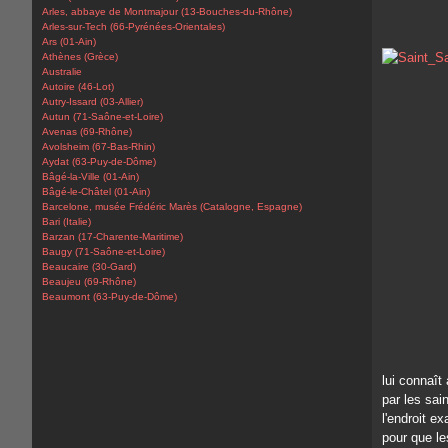
Arles, abbaye de Montmajour (13-Bouches-du-Rhône)
Arles-sur-Tech (66-Pyrénées-Orientales)
Ars (01-Ain)
Athènes (Grèce)
Australie
Autoire (46-Lot)
Autry-Issard (03-Allier)
Autun (71-Saône-et-Loire)
Avenas (69-Rhône)
Avolsheim (67-Bas-Rhin)
Aydat (63-Puy-de-Dôme)
Bâgé-la-Ville (01-Ain)
Bâgé-le-Châtel (01-Ain)
Barcelone, musée Frédéric Marès (Catalogne, Espagne)
Bari (Italie)
Barzan (17-Charente-Maritime)
Baugy (71-Saône-et-Loire)
Beaucaire (30-Gard)
Beaujeu (69-Rhône)
Beaumont (63-Puy-de-Dôme)
lui connaît
par les sai
l'endroit e
pour que le