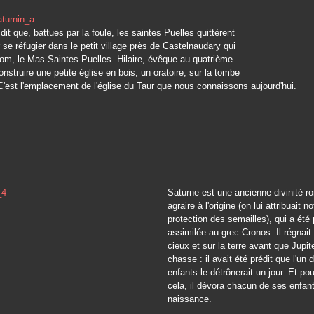
dit que, battues par la foule, les saintes Puelles quittèrent
ur se réfugier dans le petit village près de Castelnaudary qui
nom, le Mas-Saintes-Puelles. Hilaire, évêque au quatrième
construire une petite église en bois, un oratoire, sur la tombe
C'est l'emplacement de l'église du Taur que nous connaissons aujourd'hui.
Saturne est une ancienne divinité r
agraire à l'origine (on lui attribuait 
protection des semailles), qui a été
assimilée au grec Cronos. Il régnait 
cieux et sur la terre avant que Jupite
chasse : il avait été prédit que l'un 
enfants le détrônerait un jour. Et pou
cela, il dévora chacun de ses enfant
naissance.