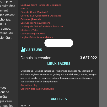
s, Jupiter
L’abbaye Saint-Roman de Beaucaire
 culte était
Mailhat
lement
Côte de Corail (Australie)
les étaient
Côte du Sud Queensland (Australie)
phonius.
Brisbane (Australie
Les Aborigènes australiens
n lui
La chapelle Saint-Gabriel de Tarascon
s cornes.
L’histoire d’Arles
farine, du
Les Alyscamps d’Arles
ie, était
L’église Saint-Honorat d’Arles
Flux RSS
VISITEURS
Depuis la création
3 627 022
LIEUX SACRÉS
Symbolique. Voyage initiatique. Anciennes civilisations. Menhirs et
dolmens, églises romanes et gothiques, cathédrales, cloitres, vierges
noires et gardiens, sources, arbres, fontaines sacrées et temples.
Tous les hauts-lieux énergétiques.
Accueil du blog
e des
Créer un blog avec CanalBlog
Tout ne
n'était
ARCHIVES
que celui
s tous les
2026