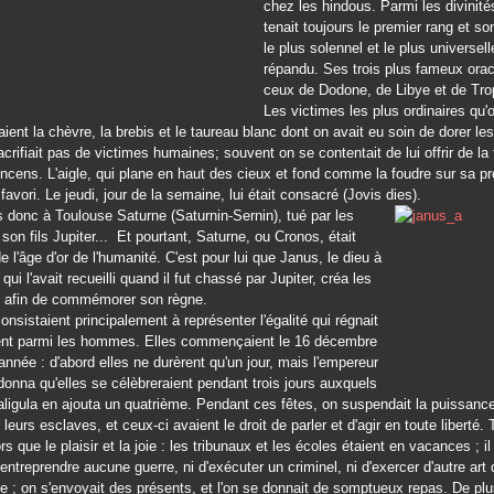
chez les hindous. Parmi les divinité
tenait toujours le premier rang et son
le plus solennel et le plus universel
répandu. Ses trois plus fameux orac
ceux de Dodone, de Libye et de Tro
Les victimes les plus ordinaires qu'o
aient la chèvre, la brebis et le taureau blanc dont on avait eu soin de dorer le
acrifiait pas de victimes humaines; souvent on se contentait de lui offrir de la 
'encens. L'aigle, qui plane en haut des cieux et fond comme la foudre sur sa pro
favori. Le jeudi, jour de la semaine, lui était consacré (Jovis dies).
donc à Toulouse Saturne (Saturnin-Sernin), tué par les
son fils Jupiter... Et pourtant, Saturne, ou Cronos, était
e l'âge d'or de l'humanité. C'est pour lui que Janus, le dieu à
qui l'avait recueilli quand il fut chassé par Jupiter, créa les
, afin de commémorer son règne.
onsistaient principalement à représenter l'égalité qui régnait
ent parmi les hommes. Elles commençaient le 16 décembre
nnée : d'abord elles ne durèrent qu'un jour, mais l'empereur
onna qu'elles se célèbreraient pendant trois jours auxquels
aligula en ajouta un quatrième. Pendant ces fêtes, on suspendait la puissanc
leurs esclaves, et ceux-ci avaient le droit de parler et d'agir en toute liberté. 
ors que le plaisir et la joie : les tribunaux et les écoles étaient en vacances ; il 
'entreprendre aucune guerre, ni d'exécuter un criminel, ni d'exercer d'autre art 
ne ; on s'envoyait des présents, et l'on se donnait de somptueux repas. De plu