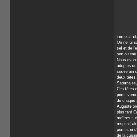
immolait ét
On ne lui s
sel et de l
son oiseau 
Nous avons 
adeptes de 
souverain d
deux têtes, 
Saturnales
Ces fêtes c
primitivem
de chaque a
Auguste ord
plus tard C
maîtres sur 
respirait al
permis ni d
de la cuisi