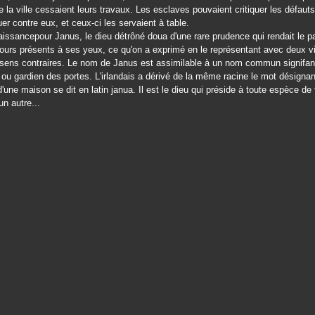
e la ville cessaient leurs travaux. Les esclaves pouvaient critiquer les défauts
uer contre eux, et ceux-ci les servaient à table.
issancepour Janus, le dieu détrôné doua d'une rare prudence qui rendait le p
ujours présents à ses yeux, ce qu'on a exprimé en le représentant avec deux 
 sens contraires. Le nom de Janus est assimilable à un nom commun signifan
ou gardien des portes. L'irlandais a dérivé de la même racine le mot désignan
d'une maison se dit en latin janua. Il est le dieu qui préside à toute espèce de 
un autre...