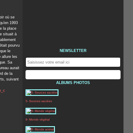
oir où se
 qu'en 1993
e la place
 situait à
obablement
était pourvu
NEWSLETTER
que le
 allure les
êque. Sa
ureau aurait
rd de la
rts, suivant
ALBUMS PHOTOS
5- Sources sacrées
9- Monde végétal