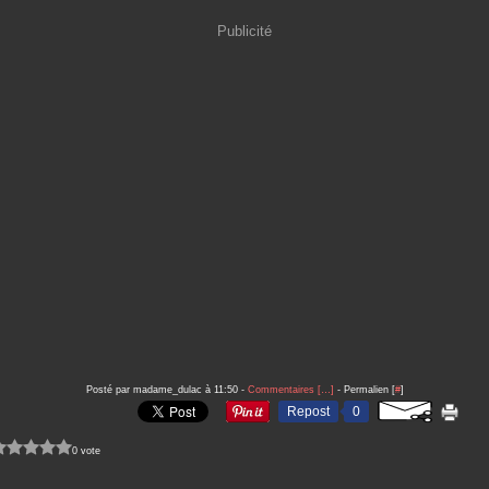
Publicité
Posté par madame_dulac à 11:50 -
Commentaires [
…
]
- Permalien [
#
]
Repost
0
0 vote