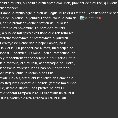
aint Saturnin, ou saint Sernin après évolution, provient de Saturne, qui vient 
 ensemencer.
it dans la mythologie le dieu de l’agriculture et du temps. Signification : le se
nin de Toulouse, aujourd'hui connu sous le nom de
n, est le premier évêque chrétien de Toulouse
st fêté le 29 novembre. Le nom de Saturnin
) a subi de multiples évolutions que l'on retrouve
mbreux toponymes et patronymes aujourd'hui.
st envoyé de Rome par le pape Fabien, pour
 la Gaule. En passant par Nîmes, un disciple se
, Honest. Ensemble, ils vont jusqu'à Pampelune, en
s y rencontrent et consacrent le futur saint Firmin.
t le martyre, et Saturnin, accompagné de Hilaire,
uccesseur, revient sur ses pas pour s'arrêter à
aturnin sillonne la région à des fins
ation. En 250, attribuant le silence des oracles à
es fréquents devant le Capitole (temple majeur de
que, dédié à Jupiter), des prêtres païens lui
 d'honorer l'empereur en lui sacrifiant un taureau.
alut à Saturnin d'être attaché au taureau du