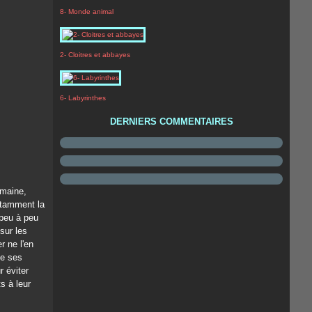
8- Monde animal
2- Cloitres et abbayes
6- Labyrinthes
DERNIERS COMMENTAIRES
omaine,
notamment la
 peu à peu
sur les
r ne l'en
de ses
r éviter
s à leur