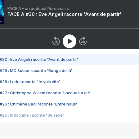
FACE A - un podcast Purecharts
FACE A #30 : Eve Angeli raconte "Avant de partir"
#30 : Eve Angeli raconte "Avant de partir"
#29 : MC Solaar raconte "Bouge de là"
28 : Lorie raconte "Je vais vite"
#27 : Christophe Willem raconte "Jacques a dit"
#26 : Chimène Badi raconte "Entre nous"
#25 : Indochine raconte "3e sexe"
#24 : Zaho raconte "C'est chelou"
#23 : Patrick Bruel raconte "Au café des délices"