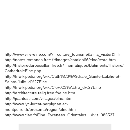
http://www.ville-elne.com/?r=culture_tourisme&sr=a_visiter&l=fr
http://notes.romanes.free.fr/images/catalan66/elne/texte.htm
http://histoireduroussillon.free.fr/Thematiques/Batiments/Histoire/
CathedraleElne.php
http://fr.wikipedia.org/wiki/Cath%C3%A9drale_Sainte-Eulalie-et-
Sainte-Julie_d%27Elne
http://fr.wikipedia.org/wiki/Clo%C3%AEtre_d%27Elne
http://architecture.relig.free.fr/elne.htm
http://jeantosti.com/villages/elne.htm
http://www.lyc-lurcat-perpignan.ac-
montpellier.fr/presenta/region/elne.htm
http://www.ciao.fr/Elne_Pyrenees_Orientales__Avis_985537