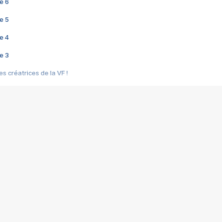
e 6
e 5
e 4
e 3
s créatrices de la VF !
e 2
e 1
e Mektoub My Love arrive enfin ! Rencontre avec Shaïn Boumedine et Sal
i : après Toni en famille
elle réalise le bouleversant Dites lui que je l'aime
ais ! Rencontre autour de Vie privée de Rebecca Zlotowski
 de Marguerite, Grave... Rencontre avec Ella Rumpf
 Les Rêveurs, un film intime sur la santé mentale