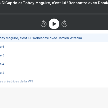
 DiCaprio et Tobey Maguire, c'est lui ! Rencontre avec Dam
bey Maguire, c'est lui ! Rencontre avec Damien Witecka
e 6
e 5
e 4
e 3
s créatrices de la VF !
e 2
e 1
e Mektoub My Love arrive enfin ! Rencontre avec Shaïn Boumedine et Sal