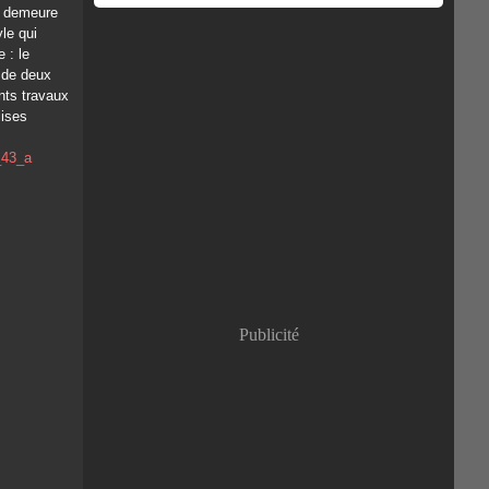
le demeure
le qui
 : le
 de deux
nts travaux
lises
Publicité