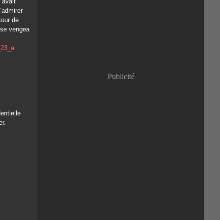
 avait
Janvier
(8)
l’admirer
tour de
l se vengea
Publicité
entielle
er.