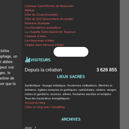
L’abbaye Saint-Roman de Beaucaire
Mailhat
Côte de Corail (Australie)
Côte du Sud Queensland (Australie)
Brisbane (Australie
Les Aborigènes australiens
La chapelle Saint-Gabriel de Tarascon
L’histoire d’Arles
Les Alyscamps d’Arles
L’église Saint-Honorat d’Arles
loître
Flux RSS
ophage, un
VISITEURS
it abbés
peut voir
Depuis la création
3 626 855
ges, le
LIEUX SACRÉS
antine de
ser que la
Symbolique. Voyage initiatique. Anciennes civilisations. Menhirs et
dolmens, églises romanes et gothiques, cathédrales, cloitres, vierges
noires et gardiens, sources, arbres, fontaines sacrées et temples.
Tous les hauts-lieux énergétiques.
Accueil du blog
Créer un blog avec CanalBlog
ARCHIVES
2026