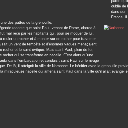
parce qu’il
oublié de 
dans son 
France. I
une des pattes de la grenouille.
légende raconte que saint Paul, venant de Rome, aborda à
 fut mal reçu par les habitants qui, pour se moquer de lui,
t à rouler un rocher et à monter sur ce rocher pour traverser
 faisait un vent de tempête et d’énormes vagues menaçaient
le rocher et le saint évêque. Mais saint Paul, plein de foi,
e rocher qui se transforme en nacelle. C’est alors qu’une
sauta dans l’embarcation et conduisit saint Paul sur le rivage
ue. De là, il atteignit la ville de Narbonne. Le bénitier avec la grenouille provid
 la miraculeuse nacelle qui amena saint Paul dans la ville qu’il allait évangélis