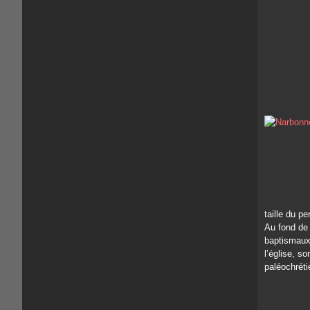
taille du p
Au fond de 
baptismaux 
l’église, s
paléochréti