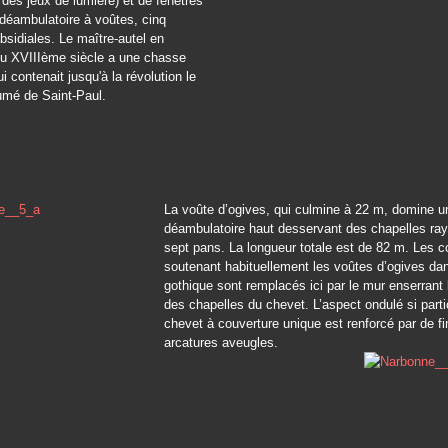
es jeux de lumière) et de fenêtres
déambulatoire à voûtes, cinq
bsidiales. Le maître-autel en
du XVIIIème siècle a une chasse
i contenait jusqu'à la révolution le
umé de Saint-Paul.
La voûte d’ogives, qui culmine à 22 m, domine u
déambulatoire haut desservant des chapelles ra
sept pans. La longueur totale est de 82 m. Les co
soutenant habituellement les voûtes d’ogives dans
gothique sont remplacés ici par le mur enserrant
des chapelles du chevet. L’aspect ondulé si parti
chevet à couverture unique est renforcé par de f
arcatures aveugles.