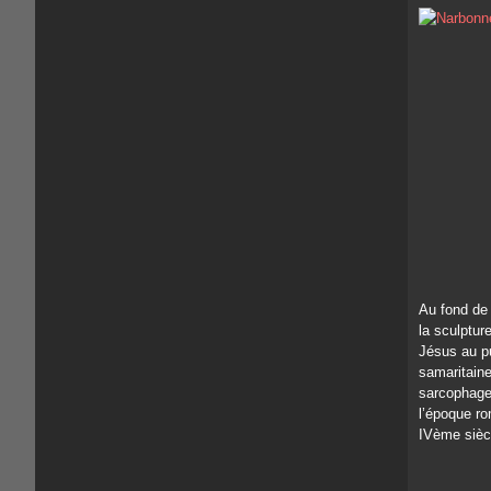
Au fond de 
la sculptur
Jésus au pu
samaritaine
sarcophage
l’époque ro
IVème sièc