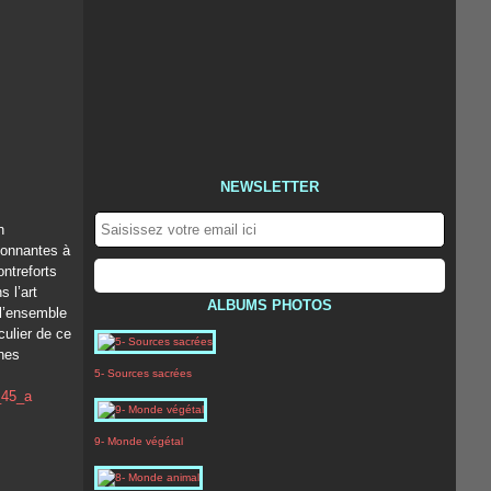
NEWSLETTER
n
yonnantes à
ntreforts
 l’art
ALBUMS PHOTOS
 l’ensemble
culier de ce
ines
5- Sources sacrées
9- Monde végétal