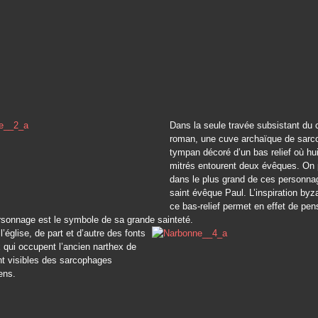
Dans la seule travée subsistant du c
roman, une cuve archaïque de sarc
tympan décoré d’un bas relief où hu
mitrés entourent deux évêques. On 
dans le plus grand de ces personna
saint évêque Paul. L’inspiration byz
ce bas-relief permet en effet de pen
ersonnage est le symbole de sa grande sainteté.
l’église, de part et d’autre des fonts
qui occupent l’ancien narthex de
ont visibles des sarcophages
ens.