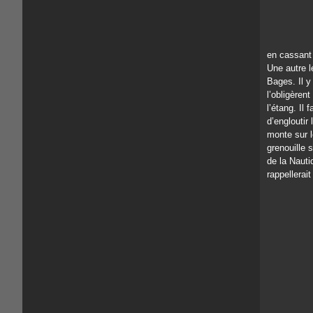
en cassant 
Une autre 
Bages. Il y
l’obligèren
l’étang. Il
d’engloutir 
monte sur l
grenouille 
de la Nautiq
rappellerait