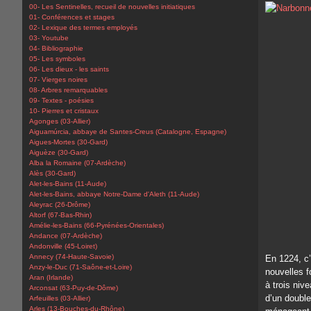
00- Les Sentinelles, recueil de nouvelles initiatiques
01- Conférences et stages
02- Lexique des termes employés
03- Youtube
04- Bibliographie
05- Les symboles
06- Les dieux - les saints
07- Vierges noires
08- Arbres remarquables
09- Textes - poésies
10- Pierres et cristaux
Agonges (03-Allier)
Aiguamúrcia, abbaye de Santes-Creus (Catalogne, Espagne)
Aigues-Mortes (30-Gard)
Aiguèze (30-Gard)
Alba la Romaine (07-Ardèche)
Alès (30-Gard)
Alet-les-Bains (11-Aude)
Alet-les-Bains, abbaye Notre-Dame d'Aleth (11-Aude)
Aleyrac (26-Drôme)
Altorf (67-Bas-Rhin)
Amélie-les-Bains (66-Pyrénées-Orientales)
Andance (07-Ardèche)
Andonville (45-Loiret)
Annecy (74-Haute-Savoie)
En 1224, c’
Anzy-le-Duc (71-Saône-et-Loire)
nouvelles f
Aran (Irlande)
à trois ni
Arconsat (63-Puy-de-Dôme)
d’un double 
Arfeuilles (03-Allier)
Arles (13-Bouches-du-Rhône)