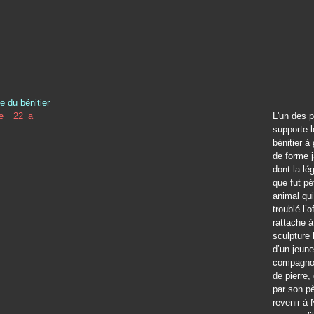
e du bénitier
L'un des p
supporte 
bénitier à 
de forme j
dont la lé
que fut pét
animal qui
troublé l’o
rattache à
sculpture 
d’un jeune
compagnon
de pierre,
par son p
revenir à