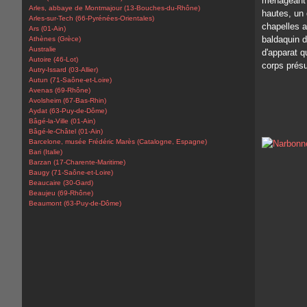
ménageant d
Arles, abbaye de Montmajour (13-Bouches-du-Rhône)
hautes, un 
Arles-sur-Tech (66-Pyrénées-Orientales)
chapelles a
Ars (01-Ain)
baldaquin 
Athènes (Grèce)
Australie
d'apparat qu
Autoire (46-Lot)
corps prés
Autry-Issard (03-Allier)
Autun (71-Saône-et-Loire)
Avenas (69-Rhône)
Avolsheim (67-Bas-Rhin)
Aydat (63-Puy-de-Dôme)
Bâgé-la-Ville (01-Ain)
Bâgé-le-Châtel (01-Ain)
Barcelone, musée Frédéric Marès (Catalogne, Espagne)
Bari (Italie)
Barzan (17-Charente-Maritime)
Baugy (71-Saône-et-Loire)
Beaucaire (30-Gard)
Beaujeu (69-Rhône)
Beaumont (63-Puy-de-Dôme)