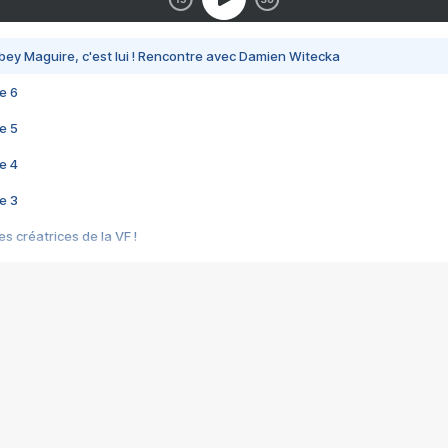
bey Maguire, c'est lui ! Rencontre avec Damien Witecka
e 6
e 5
e 4
e 3
s créatrices de la VF !
e 2
e 1
e Mektoub My Love arrive enfin ! Rencontre avec Shaïn Boumedine et Sal
i : après Toni en famille
elle réalise le bouleversant Dites lui que je l'aime