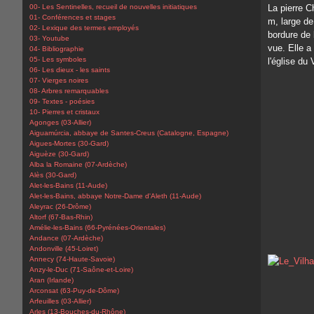
00- Les Sentinelles, recueil de nouvelles initiatiques
La pierre C
01- Conférences et stages
m, large de
02- Lexique des termes employés
bordure de 
03- Youtube
vue. Elle a
04- Bibliographie
05- Les symboles
l'église du 
06- Les dieux - les saints
07- Vierges noires
08- Arbres remarquables
09- Textes - poésies
10- Pierres et cristaux
Agonges (03-Allier)
Aiguamúrcia, abbaye de Santes-Creus (Catalogne, Espagne)
Aigues-Mortes (30-Gard)
Aiguèze (30-Gard)
Alba la Romaine (07-Ardèche)
Alès (30-Gard)
Alet-les-Bains (11-Aude)
Alet-les-Bains, abbaye Notre-Dame d'Aleth (11-Aude)
Aleyrac (26-Drôme)
Altorf (67-Bas-Rhin)
Amélie-les-Bains (66-Pyrénées-Orientales)
Andance (07-Ardèche)
Andonville (45-Loiret)
Annecy (74-Haute-Savoie)
Anzy-le-Duc (71-Saône-et-Loire)
Aran (Irlande)
Arconsat (63-Puy-de-Dôme)
Arfeuilles (03-Allier)
Arles (13-Bouches-du-Rhône)