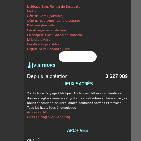
L’abbaye Saint-Roman de Beaucaire
Mailhat
Côte de Corail (Australie)
Côte du Sud Queensland (Australie)
Brisbane (Australie
Les Aborigènes australiens
La chapelle Saint-Gabriel de Tarascon
L’histoire d’Arles
Les Alyscamps d’Arles
L’église Saint-Honorat d’Arles
Flux RSS
VISITEURS
Depuis la création
3 627 089
LIEUX SACRÉS
Symbolique. Voyage initiatique. Anciennes civilisations. Menhirs et
dolmens, églises romanes et gothiques, cathédrales, cloitres, vierges
noires et gardiens, sources, arbres, fontaines sacrées et temples.
Tous les hauts-lieux énergétiques.
Accueil du blog
Créer un blog avec CanalBlog
ARCHIVES
2026