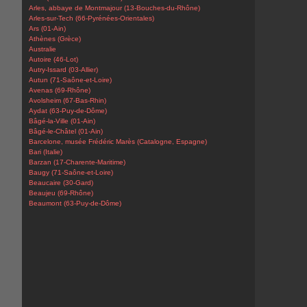
Arles, abbaye de Montmajour (13-Bouches-du-Rhône)
Arles-sur-Tech (66-Pyrénées-Orientales)
Ars (01-Ain)
Athènes (Grèce)
Australie
Autoire (46-Lot)
Autry-Issard (03-Allier)
Autun (71-Saône-et-Loire)
Avenas (69-Rhône)
Avolsheim (67-Bas-Rhin)
Aydat (63-Puy-de-Dôme)
Bâgé-la-Ville (01-Ain)
Bâgé-le-Châtel (01-Ain)
Barcelone, musée Frédéric Marès (Catalogne, Espagne)
Bari (Italie)
Barzan (17-Charente-Maritime)
Baugy (71-Saône-et-Loire)
Beaucaire (30-Gard)
Beaujeu (69-Rhône)
Beaumont (63-Puy-de-Dôme)