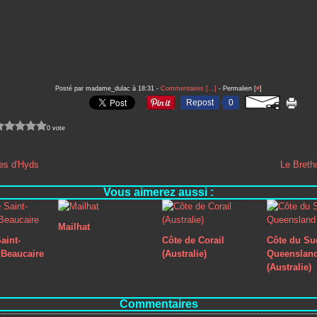
Posté par madame_dulac à 18:31 -
Commentaires [
…
]
- Permalien [
#
]
Repost
0
0 vote
res d'Hyds
Le Bretho
Vous aimerez aussi :
Mailhat
aint-
Côte de Corail
Côte du Su
Beaucaire
(Australie)
Queenslan
(Australie)
Commentaires