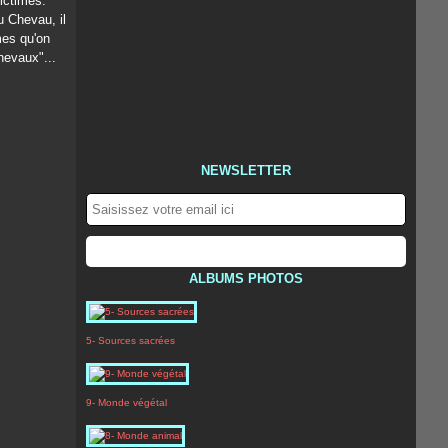
victimes.
u Chevau, il
mes qu'on
hevaux"...
NEWSLETTER
ALBUMS PHOTOS
5- Sources sacrées
9- Monde végétal