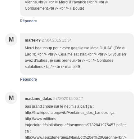
Vienne.<br /> <br /> Merci à l'avance !<br /> <br />
Cordialement,<br /> <br /> F Boutet
Répondre
M
martel49
27/04/2015 13:34
Merci beaucoup pour votre gentillesse Mme DULAC (Fée du
Lac ?!).<br /> <br /> Cela me satisfait.<br /> <br /> Si vous en
avez d'autres , je suis preneur.<br /> <br /> Cordiales
salutations.<br /> <br /> martel49
Répondre
M
madame_dulac
27/04/2015 06:17
pas grand chose sur le net mis à part ça :
http://fr.wikipedia.org/wiki/Fontaines_des_Landes , ça :
http://www.editions-
trajectoire.fr/bibliotheque/documents/9782841975457.pdf et
ça :
http://www.lieuxdenergies.fr/tag/Lot%20et%20Garonne<br />