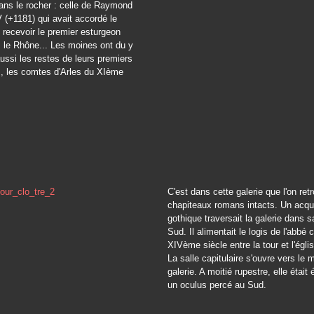
ans le rocher : celle de Raymond
 (+1181) qui avait accordé le
e recevoir le premier esturgeon
 le Rhône... Les moines ont du y
aussi les restes de leurs premiers
s, les comtes d'Arles du XIème
C'est dans cette galerie que l'on ret
chapiteaux romans intacts. Un acq
gothique traversait la galerie dans s
Sud. Il alimentait le logis de l'abbé 
XIVème siècle entre la tour et l'églis
La salle capitulaire s'ouvre vers le m
galerie. A moitié rupestre, elle était 
un oculus percé au Sud.