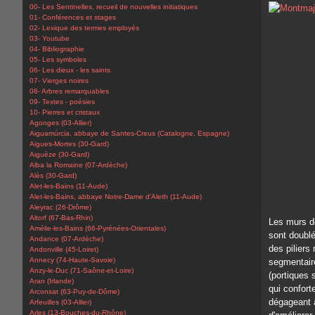
00- Les Sentinelles, recueil de nouvelles initiatiques
01- Conférences et stages
02- Lexique des termes employés
03- Youtube
04- Bibliographie
05- Les symboles
06- Les dieux - les saints
07- Vierges noires
08- Arbres remarquables
09- Textes - poésies
10- Pierres et cristaux
Agonges (03-Allier)
Aiguamúrcia, abbaye de Santes-Creus (Catalogne, Espagne)
Aigues-Mortes (30-Gard)
Aiguèze (30-Gard)
Alba la Romaine (07-Ardèche)
Alès (30-Gard)
Alet-les-Bains (11-Aude)
Alet-les-Bains, abbaye Notre-Dame d'Aleth (11-Aude)
Aleyrac (26-Drôme)
Altorf (67-Bas-Rhin)
Les murs de
Amélie-les-Bains (66-Pyrénées-Orientales)
sont doubl
Andance (07-Ardèche)
des piliers
Andonville (45-Loiret)
Annecy (74-Haute-Savoie)
segmentaire
Anzy-le-Duc (71-Saône-et-Loire)
(portiques 
Aran (Irlande)
qui conforte
Arconsat (63-Puy-de-Dôme)
dégageant 
Arfeuilles (03-Allier)
Arles (13-Bouches-du-Rhône)