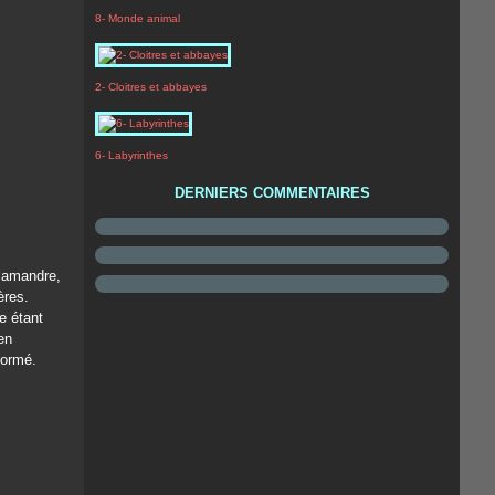
8- Monde animal
2- Cloitres et abbayes
6- Labyrinthes
DERNIERS COMMENTAIRES
alamandre,
ères.
 étant
en
formé.