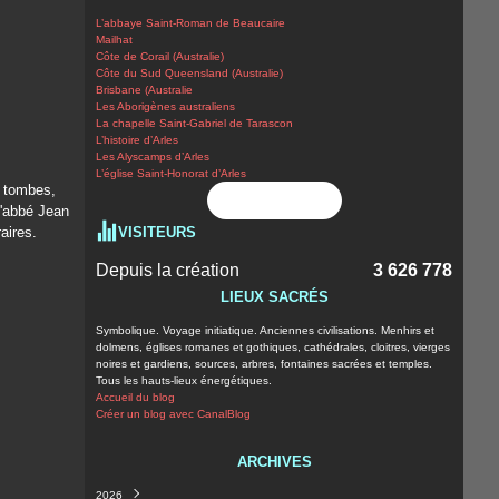
L’abbaye Saint-Roman de Beaucaire
Mailhat
Côte de Corail (Australie)
Côte du Sud Queensland (Australie)
Brisbane (Australie
Les Aborigènes australiens
La chapelle Saint-Gabriel de Tarascon
L’histoire d’Arles
Les Alyscamps d’Arles
L’église Saint-Honorat d’Arles
s tombes,
Flux RSS
l'abbé Jean
aires.
VISITEURS
Depuis la création
3 626 778
LIEUX SACRÉS
Symbolique. Voyage initiatique. Anciennes civilisations. Menhirs et
dolmens, églises romanes et gothiques, cathédrales, cloitres, vierges
noires et gardiens, sources, arbres, fontaines sacrées et temples.
Tous les hauts-lieux énergétiques.
Accueil du blog
Créer un blog avec CanalBlog
ARCHIVES
2026