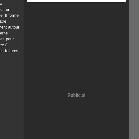
la
uit en
. Il forme
atre
nent autour
terne
ées pour
âce à
es toitures
Publicité