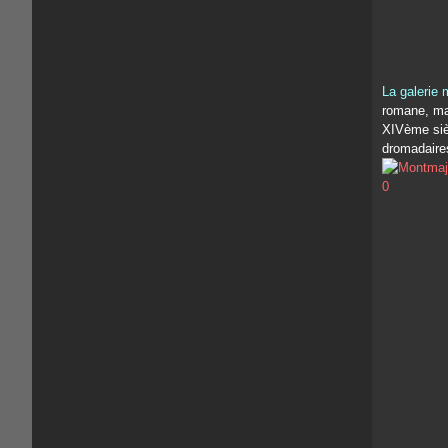
La galerie 
romane, mai
XIVème sièc
dromadaires