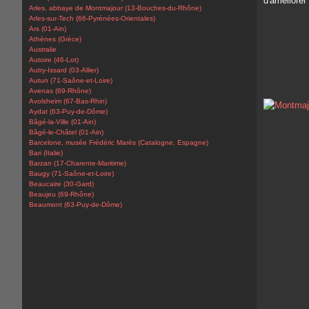
d'améliorer
Arles, abbaye de Montmajour (13-Bouches-du-Rhône)
Arles-sur-Tech (66-Pyrénées-Orientales)
Ars (01-Ain)
Athènes (Grèce)
Australie
Autoire (46-Lot)
Autry-Issard (03-Allier)
Autun (71-Saône-et-Loire)
Avenas (69-Rhône)
Avolsheim (67-Bas-Rhin)
Aydat (63-Puy-de-Dôme)
Bâgé-la-Ville (01-Ain)
Bâgé-le-Châtel (01-Ain)
Barcelone, musée Frédéric Marès (Catalogne, Espagne)
Bari (Italie)
Barzan (17-Charente-Maritime)
Baugy (71-Saône-et-Loire)
Beaucaire (30-Gard)
Beaujeu (69-Rhône)
Beaumont (63-Puy-de-Dôme)