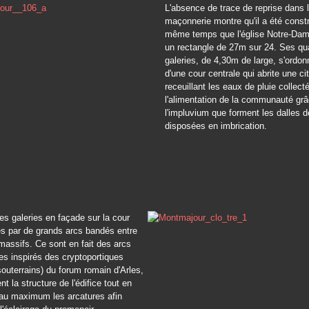
L'absence de trace de reprise dans 
maçonnerie montre qu'il a été constr
même temps que l'église Notre-Dame
un rectangle de 27m sur 24. Ses qu
galeries, de 4,30m de large, s'ordon
d'une cour centrale qui abrite une ci
receuillant les eaux de pluie collect
l'alimentation de la communauté gr
l'impluvium que forment les dalles d
disposées en imbrication.
s galeries en façade sur la cour
és par de grands arcs bandés entre
 massifs. Ce sont en fait des arcs
s inspirés des cryptoportiques
souterrains) du forum romain d'Arles,
nt la structure de l'édifice tout en
au maximum les arcatures afin