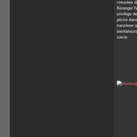
creusées d
Béranger IV
privilège d
pêché dans
transferer 
bienfaiteur
siècle.