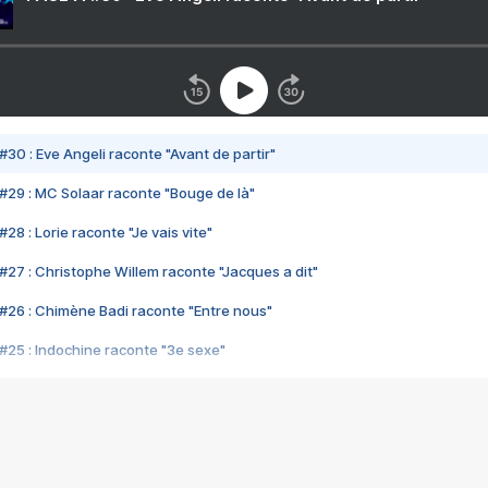
#30 : Eve Angeli raconte "Avant de partir"
#29 : MC Solaar raconte "Bouge de là"
28 : Lorie raconte "Je vais vite"
#27 : Christophe Willem raconte "Jacques a dit"
#26 : Chimène Badi raconte "Entre nous"
#25 : Indochine raconte "3e sexe"
#24 : Zaho raconte "C'est chelou"
#23 : Patrick Bruel raconte "Au café des délices"
#22 : Kyo raconte "Le chemin"