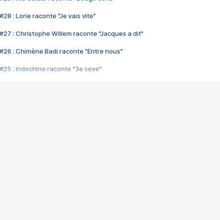
28 : Lorie raconte "Je vais vite"
#27 : Christophe Willem raconte "Jacques a dit"
#26 : Chimène Badi raconte "Entre nous"
#25 : Indochine raconte "3e sexe"
#24 : Zaho raconte "C'est chelou"
#23 : Patrick Bruel raconte "Au café des délices"
#22 : Kyo raconte "Le chemin"
#21 : Nolwenn Leroy raconte "Cassé"
#20 : Patrick Hernandez raconte "Born to be alive"
#19 : Lorie raconte "Près de moi"
#18 : Michael Jones raconte "A nos actes manqués" (avec Jean-Jacque
#17 : Khaled raconte "Aïcha"