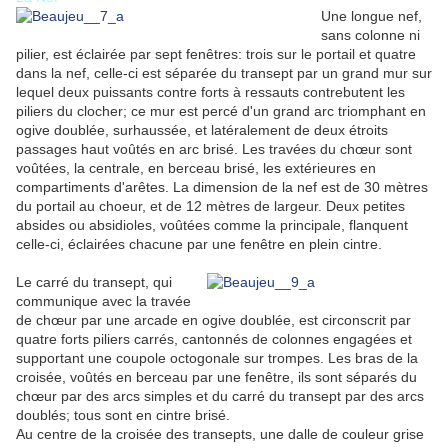
Une longue nef,
sans colonne ni
pilier, est éclairée par sept fenêtres: trois sur le portail et quatre
dans la nef, celle-ci est séparée du transept par un grand mur sur
lequel deux puissants contre forts à ressauts contrebutent les
piliers du clocher; ce mur est percé d'un grand arc triomphant en
ogive doublée, surhaussée, et latéralement de deux étroits
passages haut voûtés en arc brisé. Les travées du chœur sont
voûtées, la centrale, en berceau brisé, les extérieures en
compartiments d'arêtes. La dimension de la nef est de 30 mètres
du portail au choeur, et de 12 mètres de largeur. Deux petites
absides ou absidioles, voûtées comme la principale, flanquent
celle-ci, éclairées chacune par une fenêtre en plein cintre.
Le carré du transept, qui
communique avec la travée
de chœur par une arcade en ogive doublée, est circonscrit par
quatre forts piliers carrés, cantonnés de colonnes engagées et
supportant une coupole octogonale sur trompes. Les bras de la
croisée, voûtés en berceau par une fenêtre, ils sont séparés du
chœur par des arcs simples et du carré du transept par des arcs
doublés; tous sont en cintre brisé.
Au centre de la croisée des transepts, une dalle de couleur grise