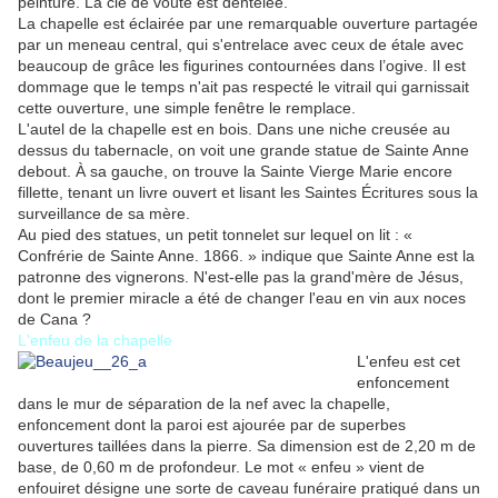
peinture. La clé de voûte est dentelée.
La chapelle est éclairée par une remarquable ouverture partagée
par un meneau central, qui s'entrelace avec ceux de étale avec
beaucoup de grâce les figurines contournées dans l’ogive. Il est
dommage que le temps n'ait pas respecté le vitrail qui garnissait
cette ouverture, une simple fenêtre le remplace.
L'autel de la chapelle est en bois. Dans une niche creusée au
dessus du tabernacle, on voit une grande statue de Sainte Anne
debout. À sa gauche, on trouve la Sainte Vierge Marie encore
fillette, tenant un livre ouvert et lisant les Saintes Écritures sous la
surveillance de sa mère.
Au pied des statues, un petit tonnelet sur lequel on lit : «
Confrérie de Sainte Anne. 1866. » indique que Sainte Anne est la
patronne des vignerons. N'est-elle pas la grand'mère de Jésus,
dont le premier miracle a été de changer l'eau en vin aux noces
de Cana ?
L'enfeu de la chapelle
L'enfeu est cet
enfoncement
dans le mur de séparation de la nef avec la chapelle,
enfoncement dont la paroi est ajourée par de superbes
ouvertures taillées dans la pierre. Sa dimension est de 2,20 m de
base, de 0,60 m de profondeur. Le mot « enfeu » vient de
enfouiret désigne une sorte de caveau funéraire pratiqué dans un