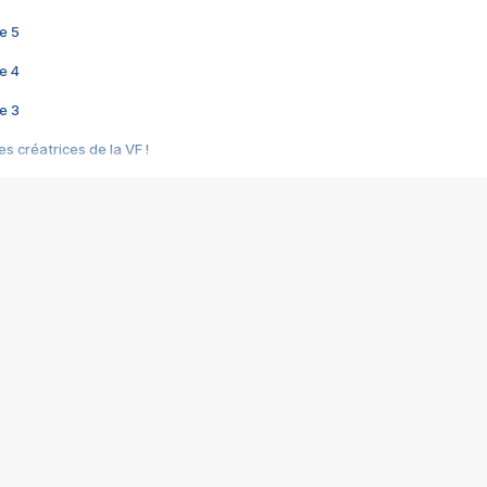
e 5
e 4
e 3
s créatrices de la VF !
e 2
e 1
e Mektoub My Love arrive enfin ! Rencontre avec Shaïn Boumedine et Sal
i : après Toni en famille
elle réalise le bouleversant Dites lui que je l'aime
ais ! Rencontre autour de Vie privée de Rebecca Zlotowski
 de Marguerite, Grave... Rencontre avec Ella Rumpf
 Les Rêveurs, un film intime sur la santé mentale