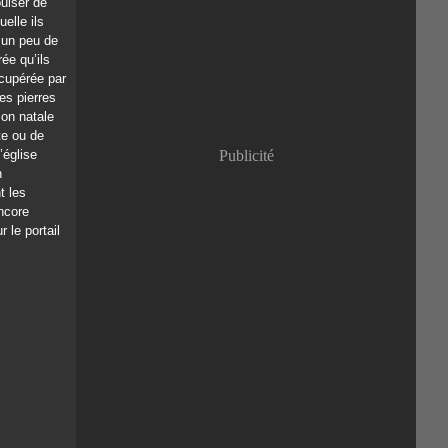
uiser de
Janvier
(8)
uelle ils
 un peu de
ée qu’ils
écupérée par
es pierres
son natale
te ou de
’église
Publicité
n
t les
ncore
r le portail