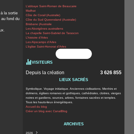
L’abbaye Saint-Roman de Beaucaire
Mailhat
 à la sortie
Côte de Corail (Australie)
e, au fond du
Côte du Sud Queensland (Australie)
Brisbane (Australie
Les Aborigènes australiens
ux.
La chapelle Saint-Gabriel de Tarascon
L’histoire d’Arles
Les Alyscamps d’Arles
L’église Saint-Honorat d’Arles
Flux RSS
VISITEURS
Depuis la création
3 626 855
LIEUX SACRÉS
Symbolique. Voyage initiatique. Anciennes civilisations. Menhirs et
dolmens, églises romanes et gothiques, cathédrales, cloitres, vierges
noires et gardiens, sources, arbres, fontaines sacrées et temples.
Tous les hauts-lieux énergétiques.
Accueil du blog
Créer un blog avec CanalBlog
ARCHIVES
2026