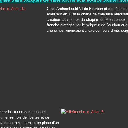
glise Saint Jacques de Villefranche et la source SainteThor
C’est Archambauld VI de Bourbon et son épouse
établirent en 1138 la charte de franchise autorisan
création, aux portes du chapitre de Montcenoux, 
franche protégée par le seigneur de Bourbon et o
chanoines renonçaient à exercer leurs droits sei
accordait à une communauté
 un ensemble de libertés et de
avorisant ainsi la mise en place d’un