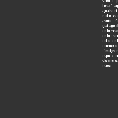
venaient p
l’eau à laq
ajoutaient
roche sacr
avaient r
grattage d
de la mai
de la sain
celles de l
comme e
témoignen
cupules e
visibles su
ouest.