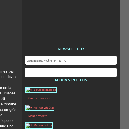
NEWSLETTER
irmés par
une devint
ALBUMS PHOTOS
e de la
le. Placée
à St
5- Sources sacrées
ise romane
ée en grès
ge,
9- Monde végétal
 l’époque
onne une