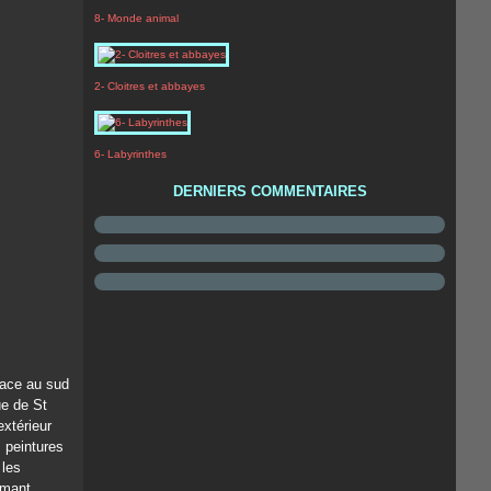
8- Monde animal
2- Cloitres et abbayes
6- Labyrinthes
DERNIERS COMMENTAIRES
osace au sud
ue de St
extérieur
s peintures
 les
rmant