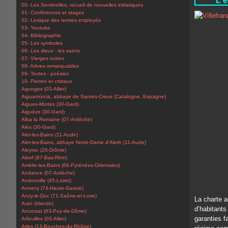
L'é
00- Les Sentinelles, recueil de nouvelles initiatiques
01- Conférences et stages
02- Lexique des termes employés
03- Youtube
04- Bibliographie
05- Les symboles
06- Les dieux - les saints
07- Vierges noires
08- Arbres remarquables
09- Textes - poésies
10- Pierres et cristaux
Agonges (03-Allier)
Aiguamúrcia, abbaye de Santes-Creus (Catalogne, Espagne)
Aigues-Mortes (30-Gard)
Aiguèze (30-Gard)
Alba la Romaine (07-Ardèche)
Alès (30-Gard)
Alet-les-Bains (11-Aude)
Alet-les-Bains, abbaye Notre-Dame d'Aleth (11-Aude)
Aleyrac (26-Drôme)
Altorf (67-Bas-Rhin)
Amélie-les-Bains (66-Pyrénées-Orientales)
Andance (07-Ardèche)
Andonville (45-Loiret)
Annecy (74-Haute-Savoie)
Anzy-le-Duc (71-Saône-et-Loire)
La charte 
Aran (Irlande)
d’habitants
Arconsat (63-Puy-de-Dôme)
garanties f
Arfeuilles (03-Allier)
Arles (13-Bouches-du-Rhône)