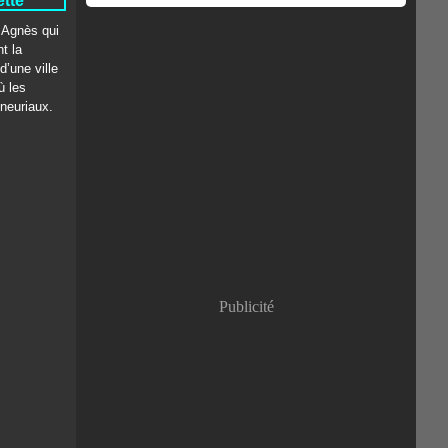
ette
 Agnès qui
t la
d’une ville
ù les
gneuriaux.
Publicité