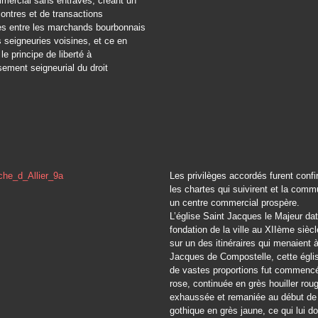
mercial sans entraves, créant un
contres et de transactions
s entre les marchands bourbonnais
 seigneuries voisines, et ce en
le principe de liberté à
ssement seigneurial du droit
Les privilèges accordés furent conf
les chartes qui suivirent et la comm
un centre commercial prospère.
L’église Saint Jacques le Majeur dat
fondation de la ville au XIIème sièc
sur un des itinéraires qui menaient 
Jacques de Compostelle, cette égl
de vastes proportions fut commenc
rose, continuée en grès houiller rou
exhaussée et remaniée au début de
gothique en grès jaune, ce qui lui d