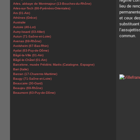
régime com
Arles, abbaye de Montmajour (13-Bouches-du-Rhône)
lieu de ren
Arles-sur-Tech (66-Pyrénées-Orientales)
permanente
Ars (01-Ain)
et ceux des
Athènes (Grèce)
Australie
substituant 
Autoire (46-Lot)
l’assujetti
Autry-Issard (03-Allier)
commun.
Autun (71-Saône-et-Loire)
Avenas (69-Rhône)
Avolsheim (67-Bas-Rhin)
Aydat (63-Puy-de-Dôme)
Bâgé-la-Ville (01-Ain)
Bâgé-le-Châtel (01-Ain)
Barcelone, musée Frédéric Marès (Catalogne, Espagne)
Bari (Italie)
Barzan (17-Charente-Maritime)
Baugy (71-Saône-et-Loire)
Beaucaire (30-Gard)
Beaujeu (69-Rhône)
Beaumont (63-Puy-de-Dôme)