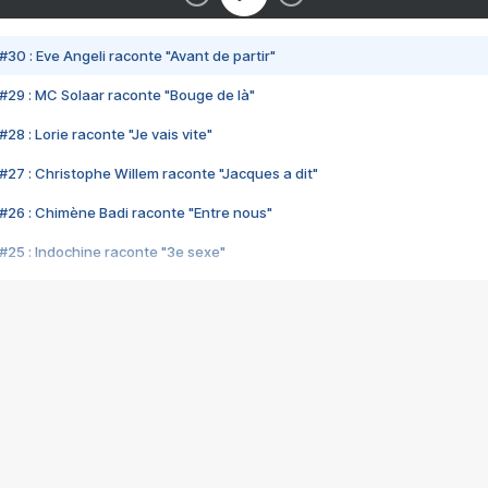
#30 : Eve Angeli raconte "Avant de partir"
#29 : MC Solaar raconte "Bouge de là"
28 : Lorie raconte "Je vais vite"
#27 : Christophe Willem raconte "Jacques a dit"
#26 : Chimène Badi raconte "Entre nous"
#25 : Indochine raconte "3e sexe"
#24 : Zaho raconte "C'est chelou"
#23 : Patrick Bruel raconte "Au café des délices"
#22 : Kyo raconte "Le chemin"
#21 : Nolwenn Leroy raconte "Cassé"
#20 : Patrick Hernandez raconte "Born to be alive"
#19 : Lorie raconte "Près de moi"