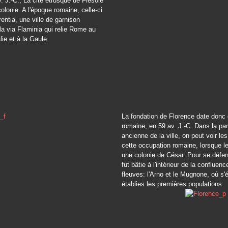
. J.-C., La cité étrusque de Fiesole
olonie. A l'époque romaine, celle-ci
rentia, une ville de garnison
la via Flaminia qui relie Rome au
alie et à la Gaule.
La fondation de Florence date donc 
romaine, en 59 av. J.-C. Dans la part
ancienne de la ville, on peut voir le
cette occupation romaine, lorsque le 
une colonie de César. Pour se défend
fut bâtie à l'intérieur de la confluen
fleuves: l'Arno et le Mugnone, où s'é
établies les premières populations.