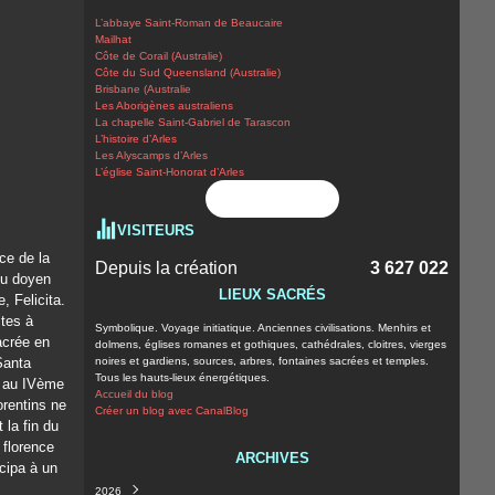
L’abbaye Saint-Roman de Beaucaire
Mailhat
Côte de Corail (Australie)
Côte du Sud Queensland (Australie)
Brisbane (Australie
Les Aborigènes australiens
La chapelle Saint-Gabriel de Tarascon
L’histoire d’Arles
Les Alyscamps d’Arles
L’église Saint-Honorat d’Arles
Flux RSS
VISITEURS
ce de la
Depuis la création
3 627 022
 du doyen
LIEUX SACRÉS
, Felicita.
ites à
Symbolique. Voyage initiatique. Anciennes civilisations. Menhirs et
acrée en
dolmens, églises romanes et gothiques, cathédrales, cloitres, vierges
Santa
noires et gardiens, sources, arbres, fontaines sacrées et temples.
Tous les hauts-lieux énergétiques.
t au IVème
Accueil du blog
orentins ne
Créer un blog avec CanalBlog
 la fin du
 florence
ARCHIVES
icipa à un
2026