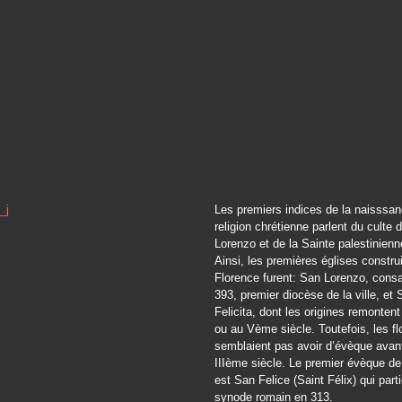
Les premiers indices de la naisssan
religion chrétienne parlent du culte
Lorenzo et de la Sainte palestinienne
Ainsi, les premières églises constru
Florence furent: San Lorenzo, cons
393, premier diocèse de la ville, et 
Felicita, dont les origines remonten
ou au Vème siècle. Toutefois, les fl
semblaient pas avoir d’évèque avant
IIIème siècle. Le premier évèque de
est San Felice (Saint Félix) qui part
synode romain en 313.