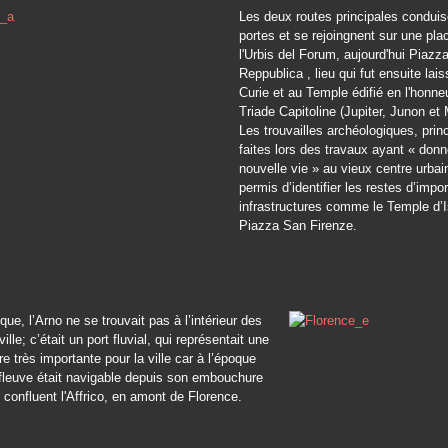
Les deux routes principales conduis
portes et se rejoingnent sur une pla
l'Urbis del Forum, aujourd'hui Piazza
Reppublica , lieu qui fut ensuite lais
Curie et au Temple édifié en l'honne
Triade Capitoline (Jupiter, Junon et 
Les trouvailles archéologiques, prin
faites lors des travaux ayant « don
nouvelle vie » au vieux centre urbai
permis d’identifier les restes d’impo
infrastructures comme le Temple d’Is
Piazza San Firenze.
que, l’Arno ne se trouvait pas à l’intérieur des
ille; c’était un port fluvial, qui représentait une
re très importante pour la ville car à l’époque
fleuve était navigable depuis son embouchure
 confluent l'Affrico, en amont de Florence.