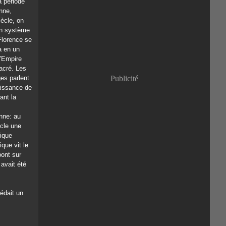
a période
Janvier
(8)
nne,
ècle, on
un système
Florence se
a en un
l'Empire
cré. Les
es parlent
Publicité
aissance de
rant la
nne: au
cle une
lique
ique vit le
pont sur
 avait été
édait un