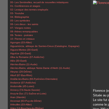
00- Les Sentinelles, recueil de nouvelles initiatiques
01- Conférences et stages
02- Lexique des termes employés
03- Youtube
04- Bibliographie
05- Les symboles
06- Les dieux - les saints
07- Vierges noires
08- Arbres remarquables
09- Textes - poésies
10- Pierres et cristaux
Agonges (03-Allier)
Aiguamúrcia, abbaye de Santes-Creus (Catalogne, Espagne)
Aigues-Mortes (30-Gard)
Aiguèze (30-Gard)
Alba la Romaine (07-Ardèche)
Alès (30-Gard)
Alet-les-Bains (11-Aude)
Alet-les-Bains, abbaye Notre-Dame d'Aleth (11-Aude)
Aleyrac (26-Drôme)
Altorf (67-Bas-Rhin)
Amélie-les-Bains (66-Pyrénées-Orientales)
Andance (07-Ardèche)
Andonville (45-Loiret)
Annecy (74-Haute-Savoie)
Florence (en
Anzy-le-Duc (71-Saône-et-Loire)
Située au p
Aran (Irlande)
Le site fut
Arconsat (63-Puy-de-Dôme)
comme le p
Arfeuilles (03-Allier)
Arles (13-Bouches-du-Rhône)