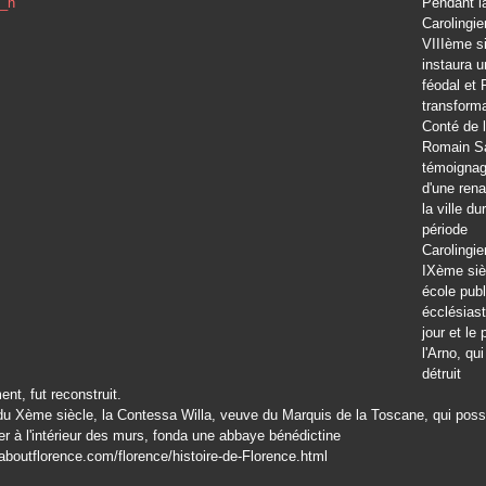
Pendant l
Carolingie
VIIIème si
instaura 
féodal et 
transform
Conté de 
Romain Sa
témoignag
d'une ren
la ville du
période
Carolingie
IXème siè
école pub
écclésiast
jour et le 
l'Arno, qui
détruit
t, fut reconstruit.
 du Xème siècle, la Contessa Willa, veuve du Marquis de la Toscane, qui poss
tier à l'intérieur des murs, fonda une abbaye bénédictine
aboutflorence.com/florence/histoire-de-Florence.html