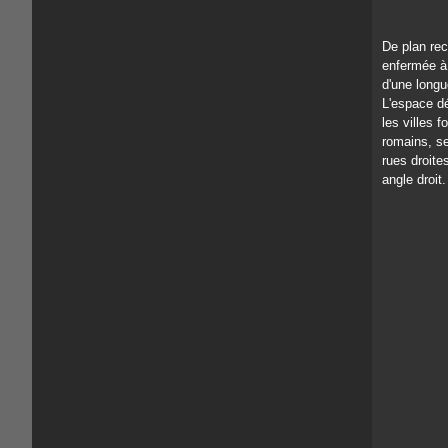
De plan rect
enfermée à 
d'une long
L'espace d
les villes 
romains, se
rues droite
angle droit.