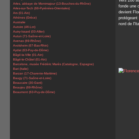
Vers 200 av
Arles, abbaye de Montmajour (13-Bouches-du-Rhône)
fonde une c
Arles-sur-Tech (66-Pyrénées-Orientales)
devient Flo
Ars (01-Ain)
protégeant 
Athènes (Grèce)
Australie
nord de l'It
Autoire (46-Lot)
Autry-Issard (03-Allier)
Autun (71-Saône-et-Loire)
Avenas (69-Rhône)
Avolsheim (67-Bas-Rhin)
Aydat (63-Puy-de-Dôme)
Bâgé-la-Ville (01-Ain)
Bâgé-le-Châtel (01-Ain)
Barcelone, musée Frédéric Marès (Catalogne, Espagne)
Bari (Italie)
Barzan (17-Charente-Maritime)
Baugy (71-Saône-et-Loire)
Beaucaire (30-Gard)
Beaujeu (69-Rhône)
Beaumont (63-Puy-de-Dôme)