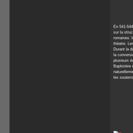
En 541-544 
sur la stru
romaines: l
théatre. Le
Durant la d
la conversi
plusieurs éd
Baptistère 
naturelleme
les souterra