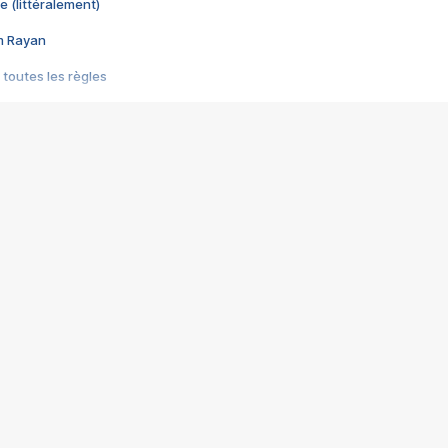
e (littéralement)
im Rayan
 toutes les règles
s les jeux vidéo
us choquant de Rockstar ? - Le scandale BULLY
e plus moche de Steam
du RÊVE tourne au CAUCHEMAR
pendant 8 heures
it… à tort
umiliés par un jeu vidéo
ire - Final Fantasy 8
ti un empire - Age of Empires
story DOFUS