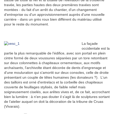
basse de toute la nef et la totalité de l'élévation de la troisième
travée, les parties hautes des deux premières travées sont
montées - du fait d'un arrêt du chantier, d'un changement
d'entreprise ou d'un approvisionnement auprès d'une nouvelle
carrière - dans un grès roux bien différent du matériau utilisé
pour le reste du monument.
La façade
occidentale est la
partie la plus remarquable de l'édifice, avec son portail en plein
cintre formé de deux voussures séparées par un tore retombant
sur deux colonnettes à chapiteaux ornementaux, aux motifs
archaïsants, l'archivolte étant décorée de dents d'engrenage et
d'une mouluration qui s'amortit sur deux consoles, celle de droite
présentant un couple de têtes humaines (les donateurs ?). L'un
des tailloirs est orné d'entrelacs et la corbeille des chapiteaux
couverte de feuillages stylisés, de faible relief mais
soigneusement ciselés, aux arêtes vives et, de ce fait, accrochant
bien la lumière : à n'en pas douter il s'agit là de sculptures sortant
de l'atelier auquel on doit la décoration de la tribune de Cruas
(Vivarais).