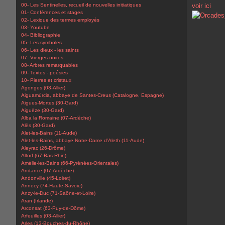
00- Les Sentinelles, recueil de nouvelles initiatiques
voir ici
01- Conférences et stages
02- Lexique des termes employés
03- Youtube
04- Bibliographie
05- Les symboles
06- Les dieux - les saints
07- Vierges noires
08- Arbres remarquables
09- Textes - poésies
10- Pierres et cristaux
Agonges (03-Allier)
Aiguamúrcia, abbaye de Santes-Creus (Catalogne, Espagne)
Aigues-Mortes (30-Gard)
Aiguèze (30-Gard)
Alba la Romaine (07-Ardèche)
Alès (30-Gard)
Alet-les-Bains (11-Aude)
Alet-les-Bains, abbaye Notre-Dame d'Aleth (11-Aude)
Aleyrac (26-Drôme)
Altorf (67-Bas-Rhin)
Amélie-les-Bains (66-Pyrénées-Orientales)
Andance (07-Ardèche)
Andonville (45-Loiret)
Annecy (74-Haute-Savoie)
Anzy-le-Duc (71-Saône-et-Loire)
Aran (Irlande)
Arconsat (63-Puy-de-Dôme)
Arfeuilles (03-Allier)
Arles (13-Bouches-du-Rhône)