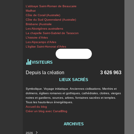
L’abbaye Saint-Roman de Beaucaire
Mailhat
Côte de Corail (Australie)
Côte du Sud Queensland (Australie)
Brisbane (Australie
Les Aborigènes australiens
La chapelle Saint-Gabriel de Tarascon
L’histoire d’Arles
Les Alyscamps d’Arles
L’église Saint-Honorat d’Arles
Flux RSS
VISITEURS
Depuis la création
3 626 963
LIEUX SACRÉS
Symbolique. Voyage initiatique. Anciennes civilisations. Menhirs et
dolmens, églises romanes et gothiques, cathédrales, cloitres, vierges
noires et gardiens, sources, arbres, fontaines sacrées et temples.
Tous les hauts-lieux énergétiques.
Accueil du blog
Créer un blog avec CanalBlog
ARCHIVES
2026