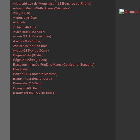
Arles, abbaye de Montmajour (13-Bouches-du-Rhône)
Arles-sur-Tech (66-Pyrénées-Orientales)
Ars (01-Ain)
Athènes (Grèce)
Australie
Autoire (46-Lot)
Autry-Issard (03-Allier)
Autun (71-Saône-et-Loire)
Avenas (69-Rhône)
Avolsheim (67-Bas-Rhin)
Aydat (63-Puy-de-Dôme)
Bâgé-la-Ville (01-Ain)
Bâgé-le-Châtel (01-Ain)
Barcelone, musée Frédéric Marès (Catalogne, Espagne)
Bari (Italie)
Barzan (17-Charente-Maritime)
Baugy (71-Saône-et-Loire)
Beaucaire (30-Gard)
Beaujeu (69-Rhône)
Beaumont (63-Puy-de-Dôme)