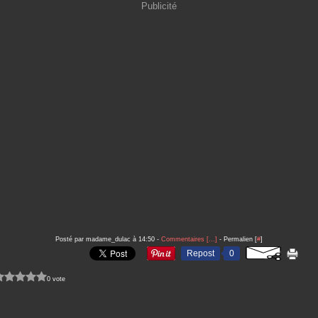
Publicité
Posté par madame_dulac à 14:50 -
Commentaires [
…
]
- Permalien [
#
]
Repost
0
0 vote